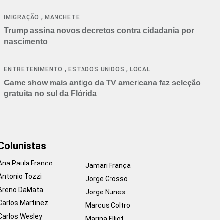
cancelamentos
,
IMIGRAÇÃO
MANCHETE
Trump assina novos decretos contra cidadania por
nascimento
,
,
ENTRETENIMENTO
ESTADOS UNIDOS
LOCAL
Game show mais antigo da TV americana faz seleção
gratuita no sul da Flórida
Colunistas
Ana Paula Franco
Jamari França
Antonio Tozzi
Jorge Grosso
Breno DaMata
Jorge Nunes
Carlos Martinez
Marcus Coltro
Carlos Wesley
Marina Elliot