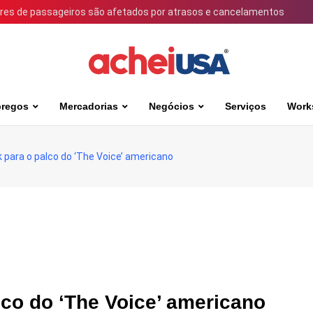
ares de passageiros são afetados por atrasos e cancelamentos
regos
Mercadorias
Negócios
Serviços
Work
nk para o palco do ‘The Voice’ americano
alco do ‘The Voice’ americano