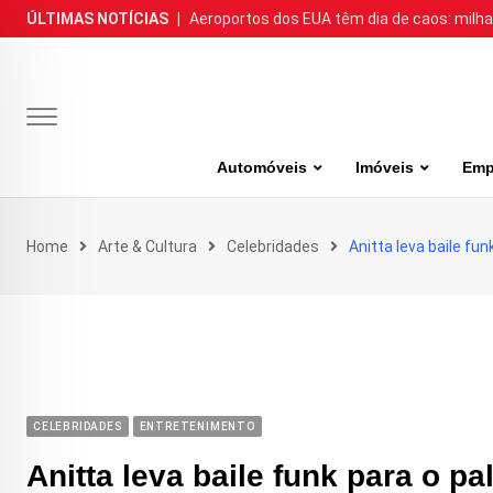
Skip
ÚLTIMAS NOTÍCIAS
|
Aeroportos dos EUA têm dia de caos: milh
to
content
Automóveis
Imóveis
Emp
Home
Arte & Cultura
Celebridades
Anitta leva baile fu
CELEBRIDADES
ENTRETENIMENTO
Anitta leva baile funk para o p