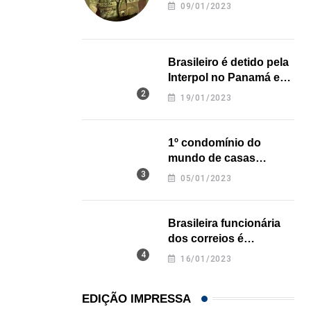
revela onde deixou o
09/01/2023
28/07/2026
corpo
Brasileiro é detido pela
Interpol no Panamá e
pode pegar prisão
19/01/2023
perpétua nos EUA
1º condomínio do
mundo de casas
impressas em 3D é
05/01/2023
inaugurado no Texas
Brasileira funcionária
dos correios é
assassinada a facadas
16/01/2023
na Califórnia
EDIÇÃO IMPRESSA