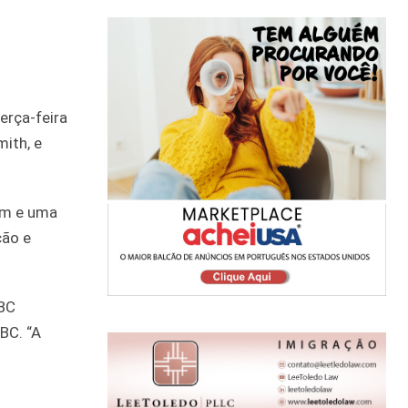
erça-feira
mith, e
im e uma
ção e
NBC
BC. “A