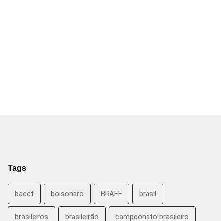
Tags
baccf
bolsonaro
BRAFF
brasil
brasileiros
brasileirão
campeonato brasileiro