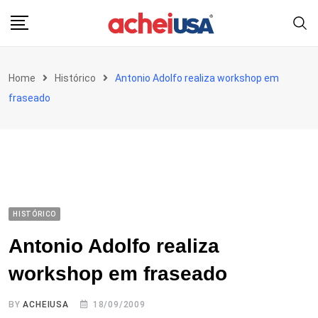
Skip
to
content
Home
Histórico
Antonio Adolfo realiza workshop em
fraseado
HISTÓRICO
Antonio Adolfo realiza
workshop em fraseado
BY
ACHEIUSA
18/09/2009