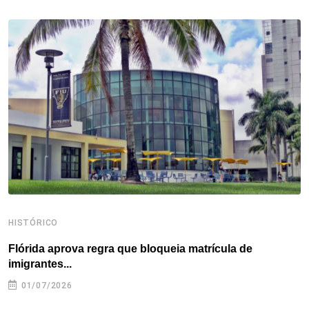
b
t
e
e
a
s
e
o
e
d
r
d
A
o
r
I
e
s
p
k
n
s
p
t
HISTÓRICO
H
Flórida aprova regra que bloqueia matrícula de
A
imigrantes...
01/07/2026