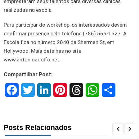
emprestaram seus talentos para diversas clínicas
realizadas na escola.
Para participar do workshop, os interessados devem
confirmar presença pelo telefone (786) 566-1527. A
Escola fica no número 2040 da Sherman St, em
Hollywood. Mais detalhes no site
www.antonioadolfo.net.
Compartilhar Post:
F
T
L
P
T
W
S
a
w
i
i
h
h
h
c
i
n
n
r
a
a
Posts Relacionados
e
t
k
t
e
t
r