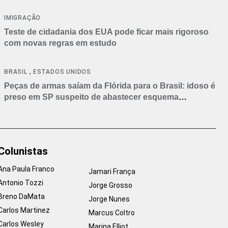
IMIGRAÇÃO
Teste de cidadania dos EUA pode ficar mais rigoroso
com novas regras em estudo
,
BRASIL
ESTADOS UNIDOS
Peças de armas saíam da Flórida para o Brasil: idoso é
preso em SP suspeito de abastecer esquema
criminoso
Colunistas
Ana Paula Franco
Jamari França
Antonio Tozzi
Jorge Grosso
Breno DaMata
Jorge Nunes
Carlos Martinez
Marcus Coltro
Carlos Wesley
Marina Elliot