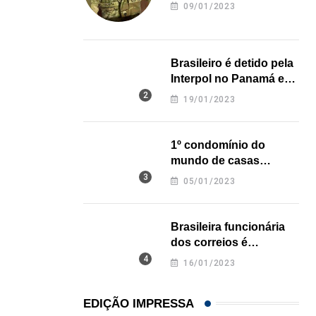
revela onde deixou o
09/01/2023
corpo
Brasileiro é detido pela
Interpol no Panamá e
pode pegar prisão
19/01/2023
perpétua nos EUA
1º condomínio do
mundo de casas
impressas em 3D é
05/01/2023
inaugurado no Texas
Brasileira funcionária
dos correios é
assassinada a facadas
16/01/2023
na Califórnia
EDIÇÃO IMPRESSA