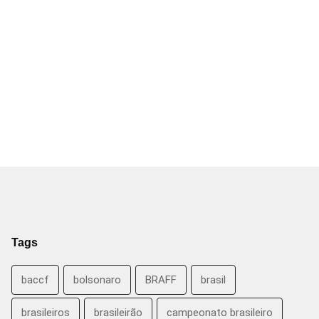
Tags
baccf
bolsonaro
BRAFF
brasil
brasileiros
brasileirão
campeonato brasileiro