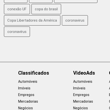
conexão UF
copa do brasil
Copa Libertadores da América
coronavirus
coronavírus
Classificados
VideoAds
Automóveis
Automóveis
Imóveis
Imóveis
Empregos
Empregos
Mercadorias
Mercadorias
Negócios
Negócios