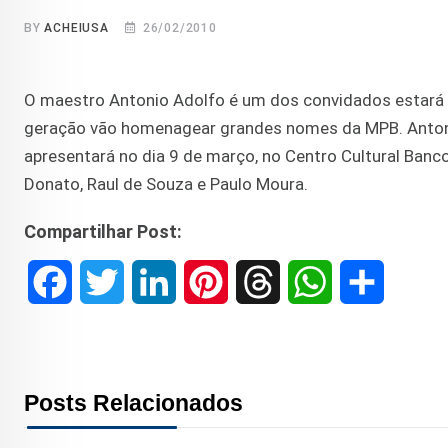
BY
ACHEIUSA
26/02/2010
O maestro Antonio Adolfo é um dos convidados estará
geração vão homenagear grandes nomes da MPB. Antoni
apresentará no dia 9 de março, no Centro Cultural Banco
Donato, Raul de Souza e Paulo Moura.
Compartilhar Post:
F
T
L
P
T
W
S
a
w
i
i
h
h
h
c
i
n
n
r
a
a
Posts Relacionados
e
t
k
t
e
t
r