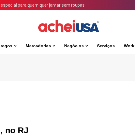
 especial para quem quer jantar sem roupas
regos
Mercadorias
Negócios
Serviços
Work
, no RJ