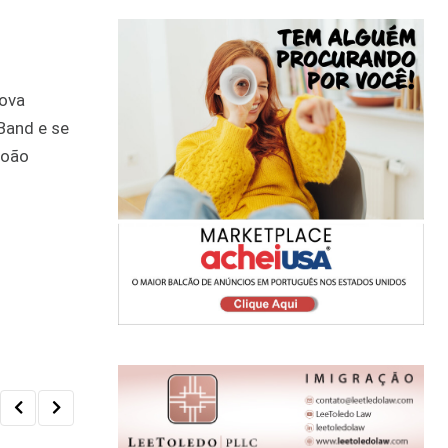
nova
Band e se
João