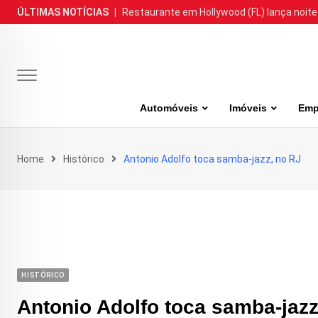
Skip
ÚLTIMAS NOTÍCIAS
|
Restaurante em Hollywood (FL) lança noite
to
content
Automóveis
Imóveis
Emp
Home
Histórico
Antonio Adolfo toca samba-jazz, no RJ
HISTÓRICO
Antonio Adolfo toca samba-jazz