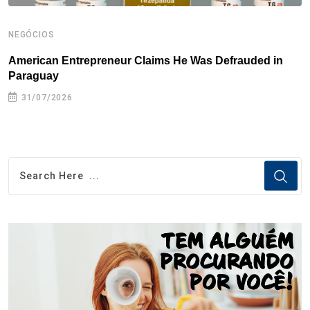
NEGÓCIOS
N
American Entrepreneur Claims He Was Defrauded in
D
Paraguay
31/07/2026