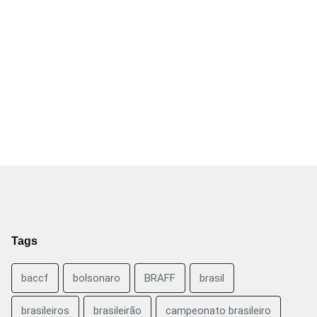
Tags
baccf
bolsonaro
BRAFF
brasil
brasileiros
brasileirão
campeonato brasileiro