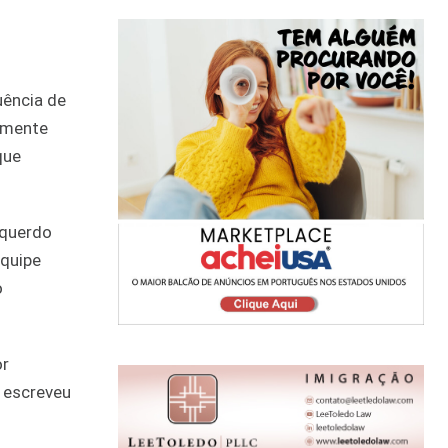
uência de
namente
que
squerdo
equipe
o
or
, escreveu