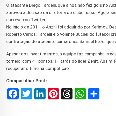
O atacante Diego Tardelli, que ainda não fez gols no Anz
aprovou a decisão da diretoria do clube russo. Agora si
escreveu no Twitter.
No início de 2011, o Anzhi foi adquirido por Kerimov. De
Roberto Carlos, Tardelli e o volante Jucilei do futebol
contratação do atacante camaronês Samuel Eto’o, que es
Apesar dos investimentos, a equipe faz campanha irreg
torneio, com 41 pontos, 11 atrás do líder Zenit. Assim,
recuperar o time na competição.
Compartilhar Post:
F
T
L
P
T
W
S
a
w
i
i
h
h
h