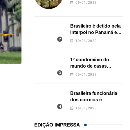
revela onde deixou o
09/01/2023
corpo
Brasileiro é detido pela
Interpol no Panamá e
pode pegar prisão
19/01/2023
perpétua nos EUA
1º condomínio do
mundo de casas
impressas em 3D é
05/01/2023
HISTÓRICO
inaugurado no Texas
Açaí é reconhecido oficialmente como fruto brasi
Brasileira funcionária
21/01/2026
dos correios é
assassinada a facadas
16/01/2023
na Califórnia
EDIÇÃO IMPRESSA