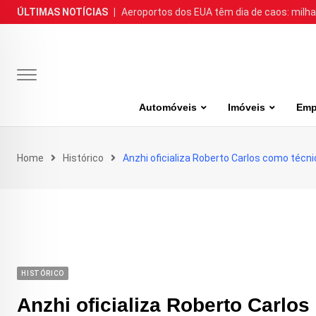
Skip
ÚLTIMAS NOTÍCIAS
|
Aeroportos dos EUA têm dia de caos: milh
to
content
Automóveis
Imóveis
Emp
Home
Histórico
Anzhi oficializa Roberto Carlos como técni
HISTÓRICO
Anzhi oficializa Roberto Carlos