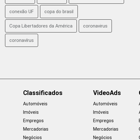
conexão UF
copa do brasil
Copa Libertadores da América
coronavirus
coronavírus
Classificados
VideoAds
Automóveis
Automóveis
Imóveis
Imóveis
Empregos
Empregos
Mercadorias
Mercadorias
Negócios
Negócios