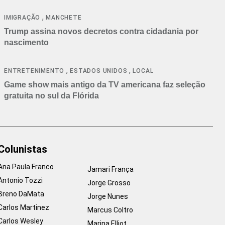
cancelamentos
,
IMIGRAÇÃO
MANCHETE
Trump assina novos decretos contra cidadania por
nascimento
,
,
ENTRETENIMENTO
ESTADOS UNIDOS
LOCAL
Game show mais antigo da TV americana faz seleção
gratuita no sul da Flórida
Colunistas
Ana Paula Franco
Jamari França
Antonio Tozzi
Jorge Grosso
Breno DaMata
Jorge Nunes
Carlos Martinez
Marcus Coltro
Carlos Wesley
Marina Elliot