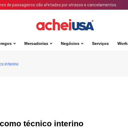
ares de passageiros são afetados por atrasos e cancelamentos
regos
Mercadorias
Negócios
Serviços
Work
co interino
 como técnico interino