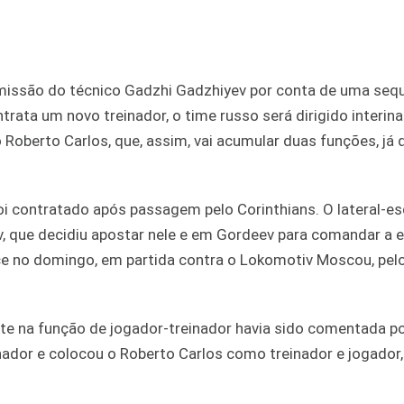
demissão do técnico Gadzhi Gadzhiyev por conta de uma seq
rata um novo treinador, o time russo será dirigido interi
 Roberto Carlos, que, assim, vai acumular duas funções, já 
oi contratado após passagem pelo Corinthians. O lateral-e
v, que decidiu apostar nele e em Gordeev para comandar a 
ece no domingo, em partida contra o Lokomotiv Moscou, pel
nte na função de jogador-treinador havia sido comentada p
inador e colocou o Roberto Carlos como treinador e jogador