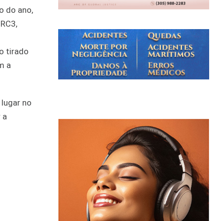
o do ano,
 RC3,
o tirado
m a
lugar no
 a