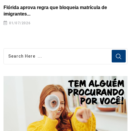
Flórida aprova regra que bloqueia matrícula de
A
imigrantes...
01/07/2026