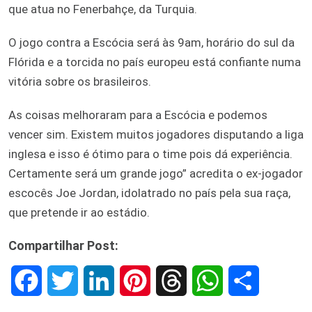
que atua no Fenerbahçe, da Turquia.
O jogo contra a Escócia será às 9am, horário do sul da
Flórida e a torcida no país europeu está confiante numa
vitória sobre os brasileiros.
As coisas melhoraram para a Escócia e podemos
vencer sim. Existem muitos jogadores disputando a liga
inglesa e isso é ótimo para o time pois dá experiência.
Certamente será um grande jogo” acredita o ex-jogador
escocês Joe Jordan, idolatrado no país pela sua raça,
que pretende ir ao estádio.
Compartilhar Post:
F
T
L
P
T
W
S
a
w
i
i
h
h
h