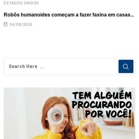
ESTADOS UNIDOS
E
Robôs humanoides começam a fazer faxina em casas...
C
e
06/08/2026