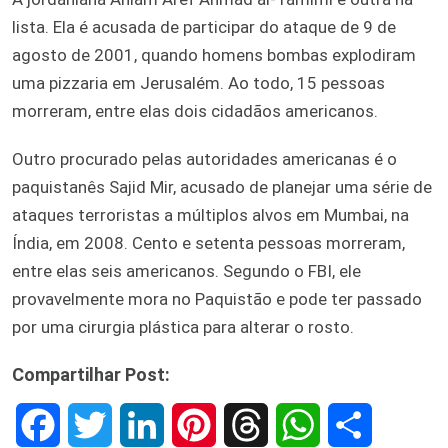
lista. Ela é acusada de participar do ataque de 9 de
agosto de 2001, quando homens bombas explodiram
uma pizzaria em Jerusalém. Ao todo, 15 pessoas
morreram, entre elas dois cidadãos americanos.
Outro procurado pelas autoridades americanas é o
paquistanês Sajid Mir, acusado de planejar uma série de
ataques terroristas a múltiplos alvos em Mumbai, na
Índia, em 2008. Cento e setenta pessoas morreram,
entre elas seis americanos. Segundo o FBI, ele
provavelmente mora no Paquistão e pode ter passado
por uma cirurgia plástica para alterar o rosto.
Compartilhar Post:
F
T
L
P
T
W
S