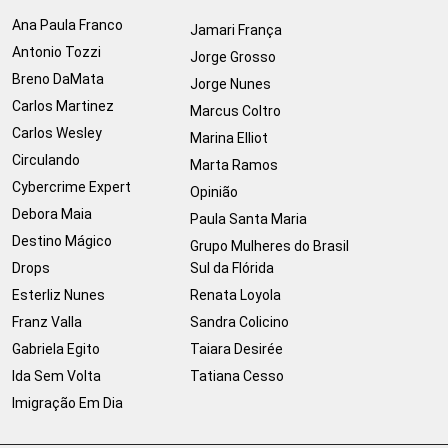
Ana Paula Franco
Jamari França
Antonio Tozzi
Jorge Grosso
Breno DaMata
Jorge Nunes
Carlos Martinez
Marcus Coltro
Carlos Wesley
Marina Elliot
Circulando
Marta Ramos
Cybercrime Expert
Opinião
Debora Maia
Paula Santa Maria
Destino Mágico
Grupo Mulheres do Brasil
Drops
Sul da Flórida
Esterliz Nunes
Renata Loyola
Franz Valla
Sandra Colicino
Gabriela Egito
Taiara Desirée
Ida Sem Volta
Tatiana Cesso
Imigração Em Dia