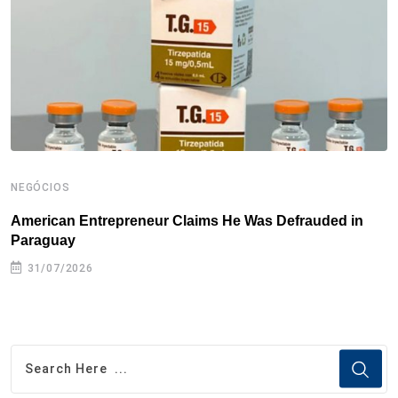
k
n
s
p
t
NEGÓCIOS
N
American Entrepreneur Claims He Was Defrauded in
D
Paraguay
31/07/2026