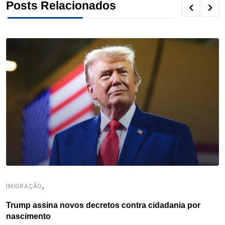
Posts Relacionados
t
,
IMIGRAÇÃO
E
Trump assina novos decretos contra cidadania por
C
nascimento
e