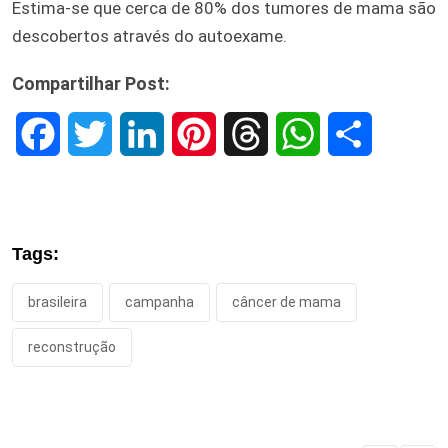
Estima-se que cerca de 80% dos tumores de mama são
descobertos através do autoexame.
Compartilhar Post:
F
T
L
P
T
W
S
a
w
i
i
h
h
h
c
i
n
n
r
a
a
Tags:
e
t
k
t
e
t
r
brasileira
campanha
câncer de mama
b
t
e
e
a
s
e
reconstrução
o
e
d
r
d
A
o
r
I
e
s
p
k
n
s
p