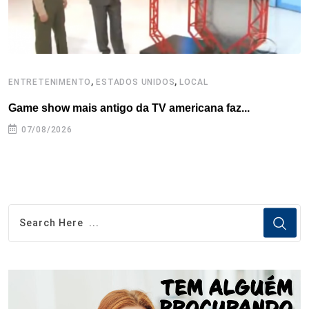
,
,
ENTRETENIMENTO
ESTADOS UNIDOS
LOCAL
L
Game show mais antigo da TV americana faz...
I
se
07/08/2026