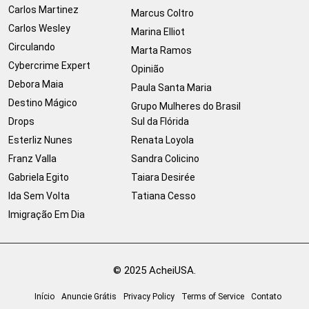
Carlos Martinez
Marcus Coltro
Carlos Wesley
Marina Elliot
Circulando
Marta Ramos
Cybercrime Expert
Opinião
Debora Maia
Paula Santa Maria
Destino Mágico
Grupo Mulheres do Brasil
Drops
Sul da Flórida
Esterliz Nunes
Renata Loyola
Franz Valla
Sandra Colicino
Gabriela Egito
Taiara Desirée
Ida Sem Volta
Tatiana Cesso
Imigração Em Dia
© 2025 AcheiUSA.
Início
Anuncie Grátis
Privacy Policy
Terms of Service
Contato