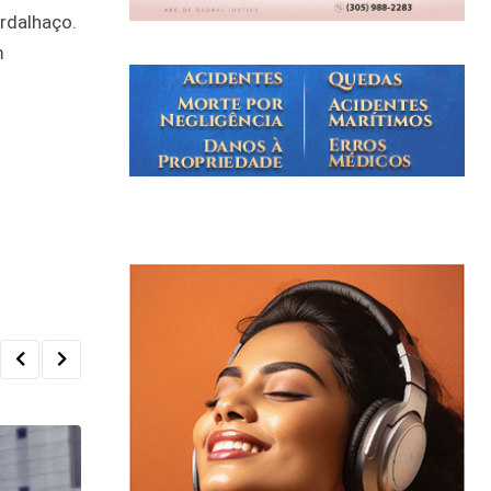
ardalhaço.
m