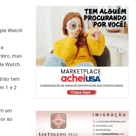
ra
mbro, mas
le Watch.
adrão tem
m 1 e 2
om um
ior ao