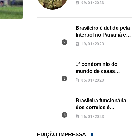
revela onde deixou o
09/01/2023
corpo
Brasileiro é detido pela
HISTÓRICO
Interpol no Panamá e
pode pegar prisão
Açaí é reconhecido oficialmente como fruto brasi
19/01/2023
perpétua nos EUA
21/01/2026
1º condomínio do
mundo de casas
impressas em 3D é
05/01/2023
inaugurado no Texas
Brasileira funcionária
dos correios é
assassinada a facadas
16/01/2023
na Califórnia
EDIÇÃO IMPRESSA