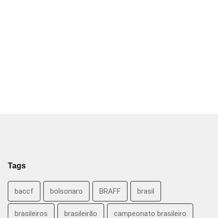
Tags
baccf
bolsonaro
BRAFF
brasil
brasileiros
brasileirão
campeonato brasileiro