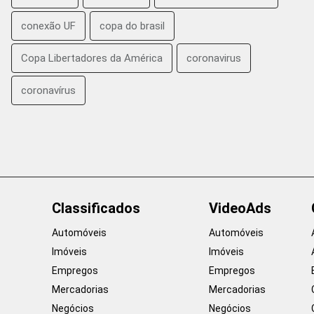
conexão UF
copa do brasil
Copa Libertadores da América
coronavirus
coronavírus
Classificados
VideoAds
Automóveis
Automóveis
Imóveis
Imóveis
Empregos
Empregos
Mercadorias
Mercadorias
Negócios
Negócios