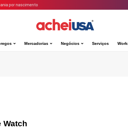
dania por nascimento
regos
Mercadorias
Negócios
Serviços
Work
e Watch