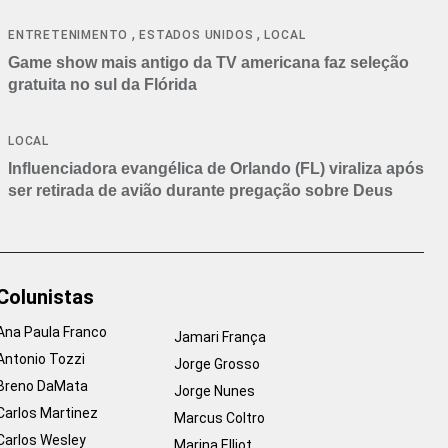
,
,
ENTRETENIMENTO
ESTADOS UNIDOS
LOCAL
Game show mais antigo da TV americana faz seleção
gratuita no sul da Flórida
LOCAL
Influenciadora evangélica de Orlando (FL) viraliza após
ser retirada de avião durante pregação sobre Deus
Colunistas
Ana Paula Franco
Jamari França
Antonio Tozzi
Jorge Grosso
Breno DaMata
Jorge Nunes
Carlos Martinez
Marcus Coltro
Carlos Wesley
Marina Elliot