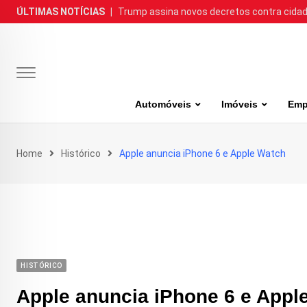
Skip
ÚLTIMAS NOTÍCIAS
|
Trump assina novos decretos contra cida
to
content
Automóveis
Imóveis
Emp
Home
Histórico
Apple anuncia iPhone 6 e Apple Watch
HISTÓRICO
Apple anuncia iPhone 6 e Appl