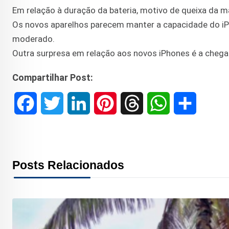
Em relação à duração da bateria, motivo de queixa da m
Os novos aparelhos parecem manter a capacidade do i
moderado.
Outra surpresa em relação aos novos iPhones é a chega
Compartilhar Post:
F
T
L
P
T
W
S
a
w
i
i
h
h
h
c
i
n
n
r
a
a
Posts Relacionados
e
t
k
t
e
t
r
b
t
e
e
a
s
e
o
e
d
r
d
A