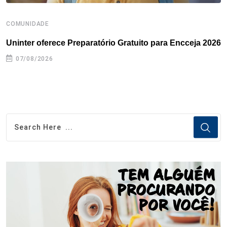
COMUNIDADE
B
Uninter oferece Preparatório Gratuito para Encceja 2026
E
e
07/08/2026