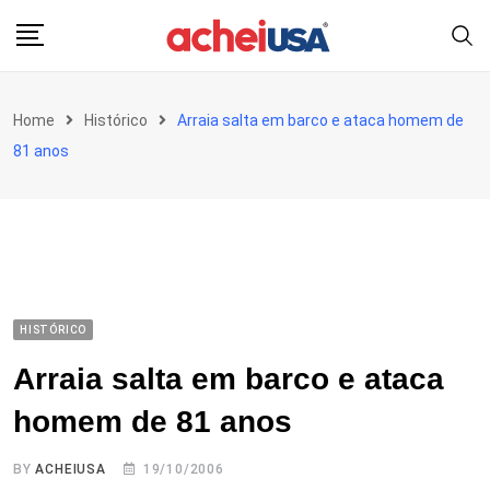
Skip
to
content
Home
Histórico
Arraia salta em barco e ataca homem de
81 anos
HISTÓRICO
Arraia salta em barco e ataca
homem de 81 anos
BY
ACHEIUSA
19/10/2006