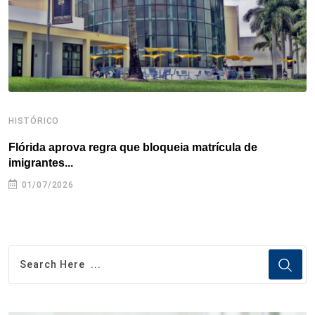
t
HISTÓRICO
H
Flórida aprova regra que bloqueia matrícula de
A
imigrantes...
01/07/2026