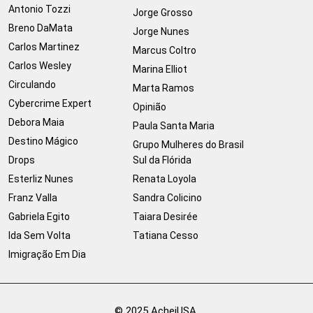
Antonio Tozzi
Jorge Grosso
Breno DaMata
Jorge Nunes
Carlos Martinez
Marcus Coltro
Carlos Wesley
Marina Elliot
Circulando
Marta Ramos
Cybercrime Expert
Opinião
Debora Maia
Paula Santa Maria
Destino Mágico
Grupo Mulheres do Brasil
Drops
Sul da Flórida
Esterliz Nunes
Renata Loyola
Franz Valla
Sandra Colicino
Gabriela Egito
Taiara Desirée
Ida Sem Volta
Tatiana Cesso
Imigração Em Dia
© 2025 AcheiUSA.