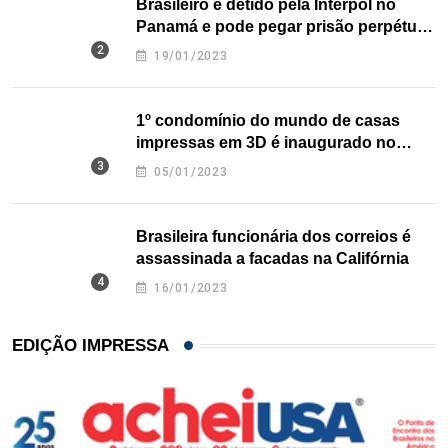
Brasileiro é detido pela Interpol no
Panamá e pode pegar prisão perpétua
nos EUA
19/01/2023
1º condomínio do mundo de casas
impressas em 3D é inaugurado no
Texas
05/01/2023
Brasileira funcionária dos correios é
assassinada a facadas na Califórnia
16/01/2023
EDIÇÃO IMPRESSA