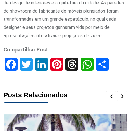
de design de interiores e arquitetura da cidade. As paredes
do showroom da fabricante de móveis planejados foram
transformadas em um grande espetáculo, no qual cada
designer e seus projetos ganharam vida por meio de
apresentações interativas e projeções de vídeo.
Compartilhar Post:
F
T
L
P
T
W
S
a
w
i
i
h
h
h
c
i
n
n
r
a
a
Posts Relacionados
e
t
k
t
e
t
r
b
t
e
e
a
s
e
o
e
d
r
d
A