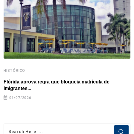
o
r
I
e
s
p
k
n
s
p
t
HISTÓRICO
H
Flórida aprova regra que bloqueia matrícula de
A
imigrantes...
01/07/2026