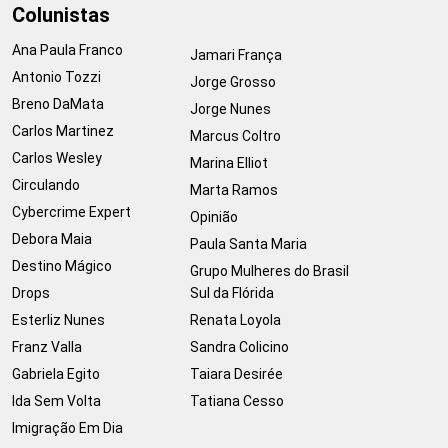
Colunistas
Ana Paula Franco
Jamari França
Antonio Tozzi
Jorge Grosso
Breno DaMata
Jorge Nunes
Carlos Martinez
Marcus Coltro
Carlos Wesley
Marina Elliot
Circulando
Marta Ramos
Cybercrime Expert
Opinião
Debora Maia
Paula Santa Maria
Destino Mágico
Grupo Mulheres do Brasil
Drops
Sul da Flórida
Esterliz Nunes
Renata Loyola
Franz Valla
Sandra Colicino
Gabriela Egito
Taiara Desirée
Ida Sem Volta
Tatiana Cesso
Imigração Em Dia