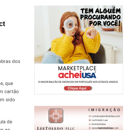
ct
 obras dos
e, que
um cartão
êm sido
ula de
vo ao