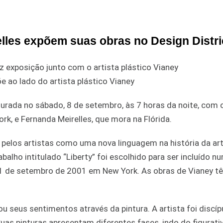
elles expõem suas obras no Design Distri
e ao lado do artista plástico Vianey
ugurada no sábado, 8 de setembro, às 7 horas da noite, com
ork, e Fernanda Meirelles, que mora na Flórida.
 pelos artistas como uma nova linguagem na história da art
lho intitulado “Liberty” foi escolhido para ser incluído n
1 de setembro de 2001 em New York. As obras de Vianey t
u seus sentimentos através da pintura. A artista foi discíp
uas pinturas apresentam diferentes fases, indo do figurati