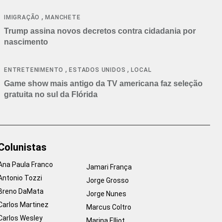
cancelamentos
,
IMIGRAÇÃO
MANCHETE
Trump assina novos decretos contra cidadania por
nascimento
,
,
ENTRETENIMENTO
ESTADOS UNIDOS
LOCAL
Game show mais antigo da TV americana faz seleção
gratuita no sul da Flórida
Colunistas
Ana Paula Franco
Jamari França
Antonio Tozzi
Jorge Grosso
Breno DaMata
Jorge Nunes
Carlos Martinez
Marcus Coltro
Carlos Wesley
Marina Elliot