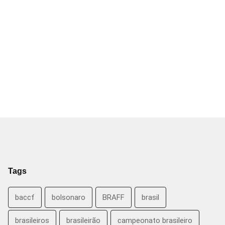
Tags
baccf
bolsonaro
BRAFF
brasil
brasileiros
brasileirão
campeonato brasileiro