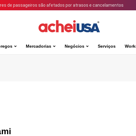
ares de passageiros são afetados por atrasos e cancelamentos
regos
Mercadorias
Negócios
Serviços
Work
ami