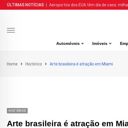
Skip
ÚLTIMAS NOTÍCIAS
|
Aeroportos dos EUA têm dia de caos: milh
to
content
Automóveis
Imóveis
Emp
Home
Histórico
Arte brasileira é atração em Miami
HISTÓRICO
Arte brasileira é atração em Mi