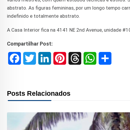
abstrato. As figuras femininas, por um longo tempo ca
indefinido e totalmente abstrato.
A Casa Interior fica na 4141 NE 2nd Avenue, unidade #10
Compartilhar Post:
F
T
L
P
T
W
S
a
w
i
i
h
h
h
c
i
n
n
r
a
a
Posts Relacionados
e
t
k
t
e
t
r
b
t
e
e
a
s
e
o
e
d
r
d
A