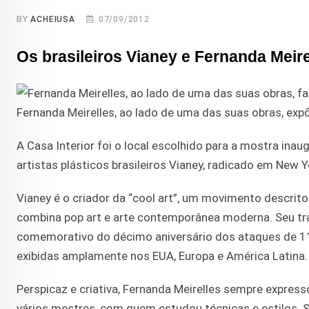
BY
ACHEIUSA
07/09/2012
Os brasileiros Vianey e Fernanda Meir
Fernanda Meirelles, ao lado de uma das suas obras, expõ
A Casa Interior foi o local escolhido para a mostra ina
artistas plásticos brasileiros Vianey, radicado em New Y
Vianey é o criador da “cool art”, um movimento descrito
combina pop art e arte contemporânea moderna. Seu traba
comemorativo do décimo aniversário dos ataques de 1
exibidas amplamente nos EUA, Europa e América Latina.
Perspicaz e criativa, Fernanda Meirelles sempre expresso
vários mestres, com quem estudou técnicas e estilos. S