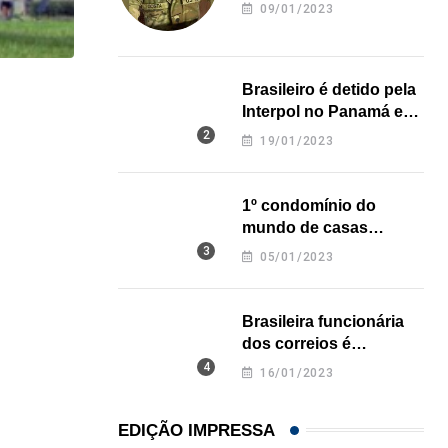
revela onde deixou o
09/01/2023
corpo
Brasileiro é detido pela
HISTÓRICO
Interpol no Panamá e
pode pegar prisão
Açaí é reconhecido oficialmente como fruto brasi
19/01/2023
perpétua nos EUA
21/01/2026
1º condomínio do
mundo de casas
impressas em 3D é
05/01/2023
inaugurado no Texas
Brasileira funcionária
dos correios é
assassinada a facadas
16/01/2023
na Califórnia
EDIÇÃO IMPRESSA