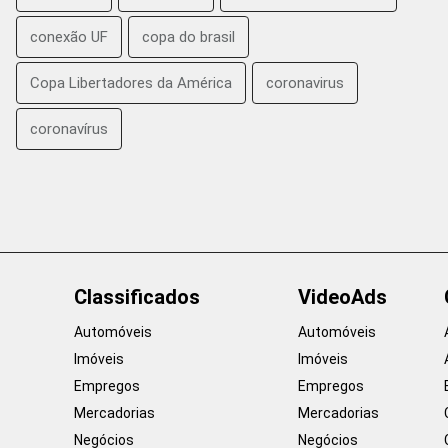
conexão UF
copa do brasil
Copa Libertadores da América
coronavirus
coronavírus
Classificados
VideoAds
Automóveis
Automóveis
Imóveis
Imóveis
Empregos
Empregos
Mercadorias
Mercadorias
Negócios
Negócios