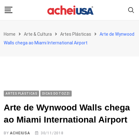
Skip
to
content
Home
Arte & Cultura
Artes Plásticas
Arte de Wynwood
Walls chega ao Miami International Airport
ARTES PLÁSTICAS
DICAS DO TOZZI
Arte de Wynwood Walls chega
ao Miami International Airport
BY
ACHEIUSA
30/11/2018