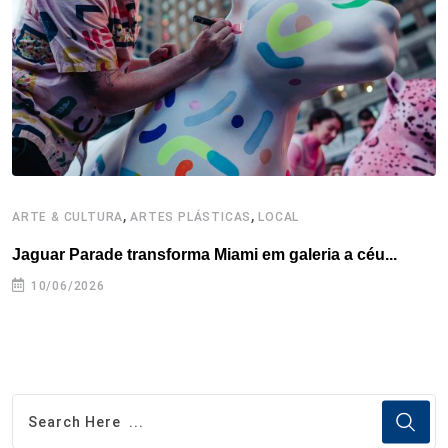
k
n
s
p
t
,
,
ARTE & CULTURA
ARTES PLÁSTICAS
LOCAL
A
Jaguar Parade transforma Miami em galeria a céu...
B
e
10/06/2026