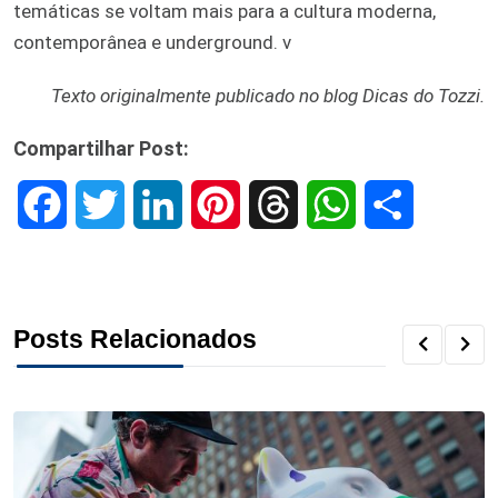
temáticas se voltam mais para a cultura moderna,
contemporânea e underground.
ν
Texto originalmente publicado no blog Dicas do Tozzi.
Compartilhar Post:
F
T
L
P
T
W
S
a
w
i
i
h
h
h
c
i
n
n
r
a
a
Posts Relacionados
e
t
k
t
e
t
r
b
t
e
e
a
s
e
o
e
d
r
d
A
o
r
I
e
s
p