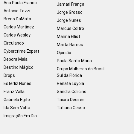
Ana Paula Franco
Jamari França
Antonio Tozzi
Jorge Grosso
Breno DaMata
Jorge Nunes
Carlos Martinez
Marcus Coltro
Carlos Wesley
Marina Elliot
Circulando
Marta Ramos
Cybercrime Expert
Opinião
Debora Maia
Paula Santa Maria
Destino Mágico
Grupo Mulheres do Brasil
Drops
Sul da Flórida
Esterliz Nunes
Renata Loyola
Franz Valla
Sandra Colicino
Gabriela Egito
Taiara Desirée
Ida Sem Volta
Tatiana Cesso
Imigração Em Dia