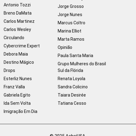
Antonio Tozzi
Jorge Grosso
Breno DaMata
Jorge Nunes
Carlos Martinez
Marcus Coltro
Carlos Wesley
Marina Elliot
Circulando
Marta Ramos
Cybercrime Expert
Opinião
Debora Maia
Paula Santa Maria
Destino Mágico
Grupo Mulheres do Brasil
Drops
Sul da Flórida
Esterliz Nunes
Renata Loyola
Franz Valla
Sandra Colicino
Gabriela Egito
Taiara Desirée
Ida Sem Volta
Tatiana Cesso
Imigração Em Dia
© 2025 AcheiUSA.