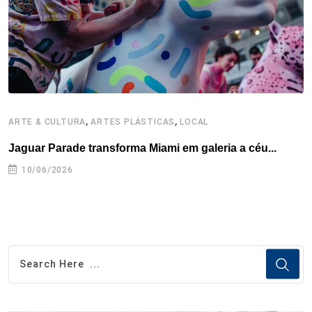
k
n
s
p
t
,
,
ARTE & CULTURA
ARTES PLÁSTICAS
LOCAL
A
Jaguar Parade transforma Miami em galeria a céu...
B
e
10/06/2026