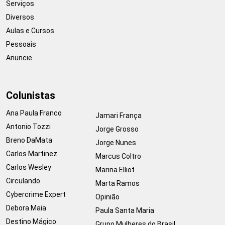
Serviços
Diversos
Aulas e Cursos
Pessoais
Anuncie
Colunistas
Ana Paula Franco
Jamari França
Antonio Tozzi
Jorge Grosso
Breno DaMata
Jorge Nunes
Carlos Martinez
Marcus Coltro
Carlos Wesley
Marina Elliot
Circulando
Marta Ramos
Cybercrime Expert
Opinião
Debora Maia
Paula Santa Maria
Destino Mágico
Grupo Mulheres do Brasil