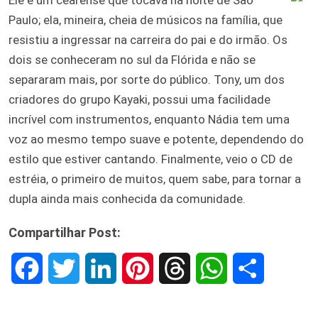
Paulo; ela, mineira, cheia de músicos na família, que
resistiu a ingressar na carreira do pai e do irmão. Os
dois se conheceram no sul da Flórida e não se
separaram mais, por sorte do público. Tony, um dos
criadores do grupo Kayaki, possui uma facilidade
incrível com instrumentos, enquanto Nádia tem uma
voz ao mesmo tempo suave e potente, dependendo do
estilo que estiver cantando. Finalmente, veio o CD de
estréia, o primeiro de muitos, quem sabe, para tornar a
dupla ainda mais conhecida da comunidade.
Compartilhar Post:
F
T
L
P
T
W
S
a
w
i
i
h
h
h