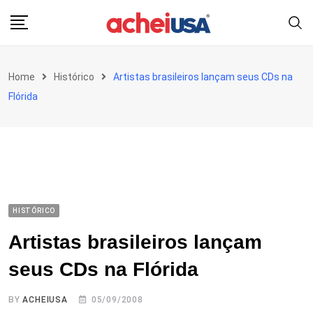
Skip
to
content
Home
Histórico
Artistas brasileiros lançam seus CDs na
Flórida
HISTÓRICO
Artistas brasileiros lançam
seus CDs na Flórida
BY
ACHEIUSA
05/09/2008