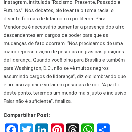
Instagram, intitulada “Racismo. Presente, Passado e
Futuros”. Nos debates, ele levanta o tema racial e
discute formas de lidar com o problema. Para
Mendonça é necessário aumentar a presença dos afro-
descendentes em cargos de poder para que as
mudanças de fato ocorram. “Nós precisamos de uma
maior representação de pessoas negras nas posições
de liderança. Quando você olha para Brasília e também
para Washington, D.C., não se vê muitos negros
assumindo cargos de liderança”, diz ele lembrando que
é preciso apoiar e votar em pessoas de cor. “A partir
deste ponto, teremos um mundo mais justo e inclusivo.
Falar não é suficiente”, finaliza.
Compartilhar Post:
F
T
L
P
T
W
S