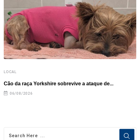
LOCAL
L
Cão da raça Yorkshire sobrevive a ataque de...
R
p
06/08/2026