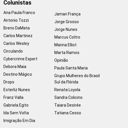
Colunistas
Ana Paula Franco
Jamari França
Antonio Tozzi
Jorge Grosso
Breno DaMata
Jorge Nunes
Carlos Martinez
Marcus Coltro
Carlos Wesley
Marina Elliot
Circulando
Marta Ramos
Cybercrime Expert
Opinião
Debora Maia
Paula Santa Maria
Destino Mágico
Grupo Mulheres do Brasil
Drops
Sul da Flórida
Esterliz Nunes
Renata Loyola
Franz Valla
Sandra Colicino
Gabriela Egito
Taiara Desirée
Ida Sem Volta
Tatiana Cesso
Imigração Em Dia