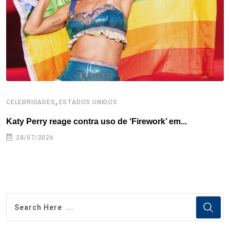
k
n
s
p
t
,
CELEBRIDADES
ESTADOS UNIDOS
C
Katy Perry reage contra uso de ‘Firework’ em...
M
28/07/2026