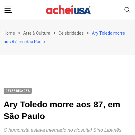
Skip
to
content
Home
Arte & Cultura
Celebridades
Ary Toledo morre
aos 87, em São Paulo
CELEBRIDADES
Ary Toledo morre aos 87, em
São Paulo
O humorista estava internado no Hospital Sírio Libanês