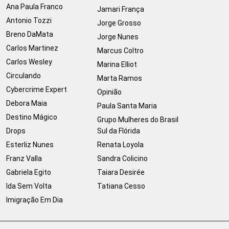
Ana Paula Franco
Jamari França
Antonio Tozzi
Jorge Grosso
Breno DaMata
Jorge Nunes
Carlos Martinez
Marcus Coltro
Carlos Wesley
Marina Elliot
Circulando
Marta Ramos
Cybercrime Expert
Opinião
Debora Maia
Paula Santa Maria
Destino Mágico
Grupo Mulheres do Brasil
Drops
Sul da Flórida
Esterliz Nunes
Renata Loyola
Franz Valla
Sandra Colicino
Gabriela Egito
Taiara Desirée
Ida Sem Volta
Tatiana Cesso
Imigração Em Dia