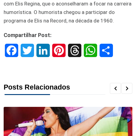
com Elis Regina, que o aconselharam a focar na carreira
humorística. O humorista chegou a participar do
programa de Elis na Record, na década de 1960.
Compartilhar Post:
F
T
L
P
T
W
S
a
w
i
i
h
h
h
c
i
n
n
r
a
a
Posts Relacionados
e
t
k
t
e
t
r
b
t
e
e
a
s
e
o
e
d
r
d
A
o
r
I
e
s
p