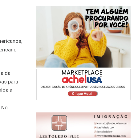
ericanos,
ericano
ia da
vas para
eios e
. No