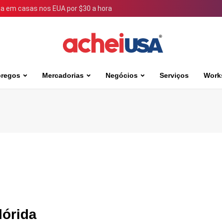
 em casas nos EUA por $30 a hora
regos
Mercadorias
Negócios
Serviços
Work
lórida