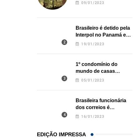
revela onde deixou o
09/01/2023
corpo
Brasileiro é detido pela
Interpol no Panamá e
pode pegar prisão
19/01/2023
perpétua nos EUA
1º condomínio do
mundo de casas
impressas em 3D é
05/01/2023
inaugurado no Texas
Brasileira funcionária
dos correios é
assassinada a facadas
16/01/2023
na Califórnia
EDIÇÃO IMPRESSA