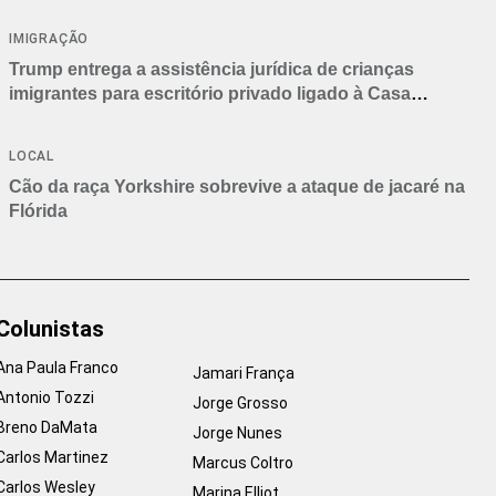
IMIGRAÇÃO
Trump entrega a assistência jurídica de crianças
imigrantes para escritório privado ligado à Casa
Branca
LOCAL
Cão da raça Yorkshire sobrevive a ataque de jacaré na
Flórida
Colunistas
Ana Paula Franco
Jamari França
Antonio Tozzi
Jorge Grosso
Breno DaMata
Jorge Nunes
Carlos Martinez
Marcus Coltro
Carlos Wesley
Marina Elliot