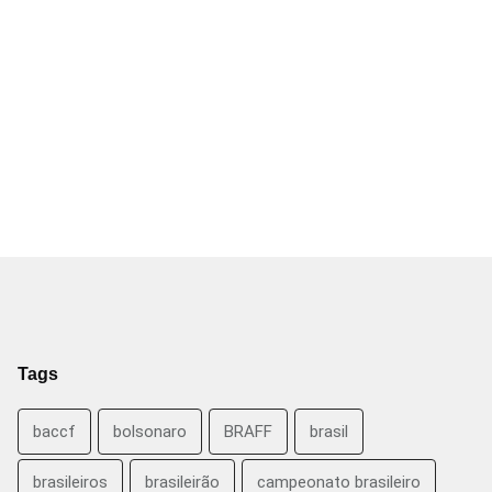
Tags
baccf
bolsonaro
BRAFF
brasil
brasileiros
brasileirão
campeonato brasileiro