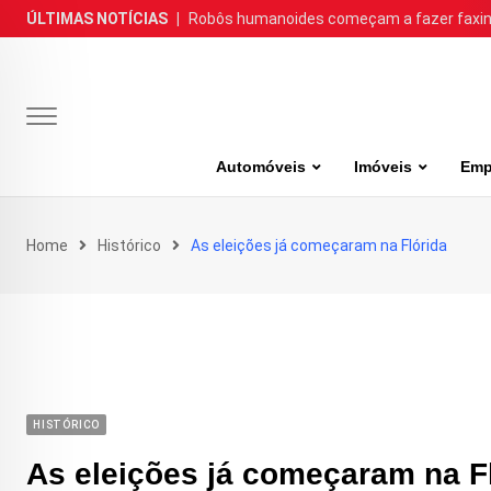
Skip
ÚLTIMAS NOTÍCIAS
|
Robôs humanoides começam a fazer faxina
to
content
Automóveis
Imóveis
Emp
Home
Histórico
As eleições já começaram na Flórida
HISTÓRICO
As eleições já começaram na F