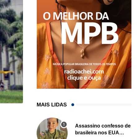
MAIS LIDAS
HISTÓRICO
Assassino confesso de
Açaí é reconhecido oficialmente como fruto brasi
brasileira nos EUA
21/01/2026