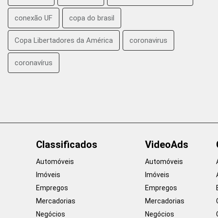
conexão UF
copa do brasil
Copa Libertadores da América
coronavirus
coronavírus
Classificados
VideoAds
Automóveis
Automóveis
Imóveis
Imóveis
Empregos
Empregos
Mercadorias
Mercadorias
Negócios
Negócios