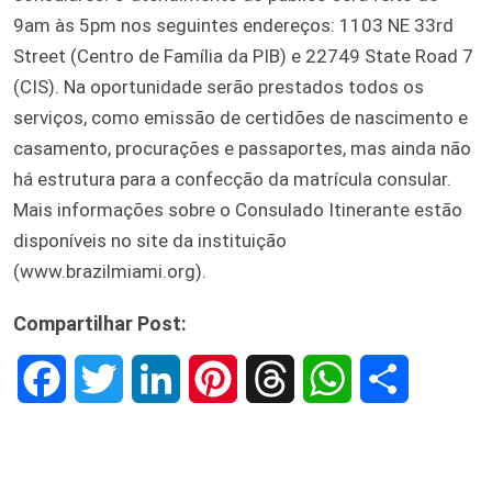
9am às 5pm nos seguintes endereços: 1103 NE 33rd
Street (Centro de Família da PIB) e 22749 State Road 7
(CIS). Na oportunidade serão prestados todos os
serviços, como emissão de certidões de nascimento e
casamento, procurações e passaportes, mas ainda não
há estrutura para a confecção da matrícula consular.
Mais informações sobre o Consulado Itinerante estão
disponíveis no site da instituição
(www.brazilmiami.org).
Compartilhar Post:
F
T
L
P
T
W
S
a
w
i
i
h
h
h
c
i
n
n
r
a
a