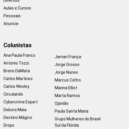
Diversos
Aulas e Cursos
Pessoais
Anuncie
Colunistas
Ana Paula Franco
Jamari França
Antonio Tozzi
Jorge Grosso
Breno DaMata
Jorge Nunes
Carlos Martinez
Marcus Coltro
Carlos Wesley
Marina Elliot
Circulando
Marta Ramos
Cybercrime Expert
Opinião
Debora Maia
Paula Santa Maria
Destino Mágico
Grupo Mulheres do Brasil
Drops
Sul da Flórida