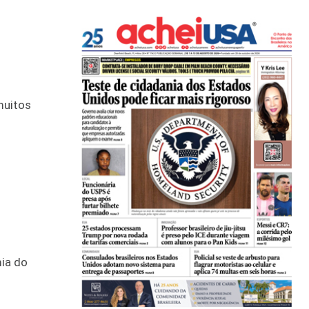
muitos
mia do