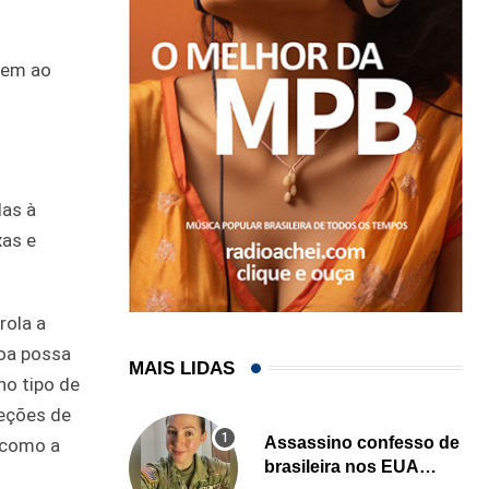
vem ao
das à
xas e
rola a
soa possa
MAIS LIDAS
no tipo de
leções de
Assassino confesso de
a como a
brasileira nos EUA