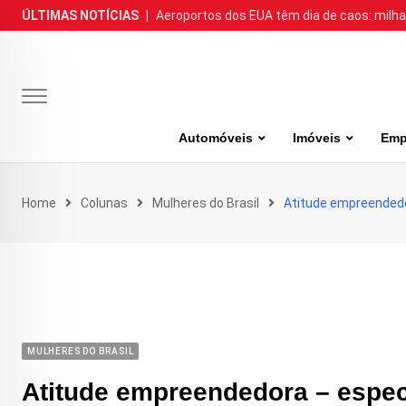
Skip
ÚLTIMAS NOTÍCIAS
|
Aeroportos dos EUA têm dia de caos: milh
to
content
Automóveis
Imóveis
Emp
Home
Colunas
Mulheres do Brasil
Atitude empreendedo
MULHERES DO BRASIL
Atitude empreendedora – espec