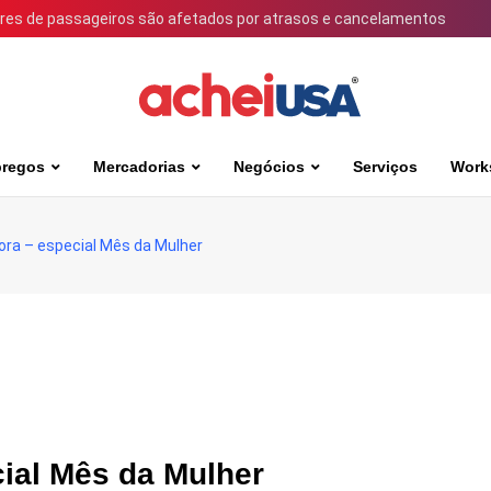
ares de passageiros são afetados por atrasos e cancelamentos
regos
Mercadorias
Negócios
Serviços
Work
ra – especial Mês da Mulher
ial Mês da Mulher