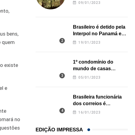
revela onde deixou o
09/01/2023
corpo
nto,
Brasileiro é detido pela
us bens,
Interpol no Panamá e
pode pegar prisão
 é quem
19/01/2023
perpétua nos EUA
1º condomínio do
o existe
mundo de casas
impressas em 3D é
05/01/2023
inaugurado no Texas
l e
Brasileira funcionária
dos correios é
assassinada a facadas
nte
16/01/2023
na Califórnia
tomará no
 questões
EDIÇÃO IMPRESSA