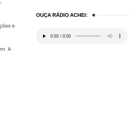
e
OUÇA RÁDIO ACHEI:
ações e
em. A