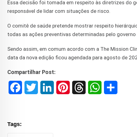
Essa decisão foi tomada em respeito às diretrizes do 
responsável de lidar com situações de risco.
O comitê de saúde pretende mostrar respeito hierárquic
todas as ações preventivas determinadas pelo governo
Sendo assim, em comum acordo com a The Mission Clinic
data da nova edição ficou agendada para agosto de 20
Compartilhar Post:
F
T
L
P
T
W
S
a
w
i
i
h
h
h
c
i
n
n
r
a
a
Tags:
e
t
k
t
e
t
r