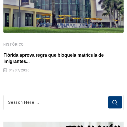
t
HISTÓRICO
H
Flórida aprova regra que bloqueia matrícula de
A
imigrantes...
01/07/2026