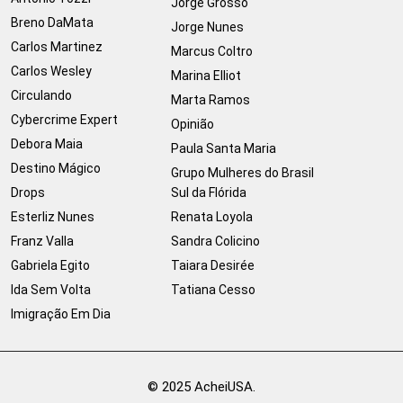
Jorge Grosso
Breno DaMata
Jorge Nunes
Carlos Martinez
Marcus Coltro
Carlos Wesley
Marina Elliot
Circulando
Marta Ramos
Cybercrime Expert
Opinião
Debora Maia
Paula Santa Maria
Destino Mágico
Grupo Mulheres do Brasil
Drops
Sul da Flórida
Esterliz Nunes
Renata Loyola
Franz Valla
Sandra Colicino
Gabriela Egito
Taiara Desirée
Ida Sem Volta
Tatiana Cesso
Imigração Em Dia
© 2025 AcheiUSA.