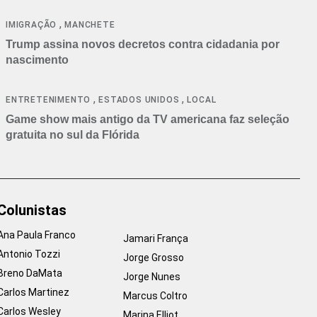
cancelamentos
,
IMIGRAÇÃO
MANCHETE
Trump assina novos decretos contra cidadania por
nascimento
,
,
ENTRETENIMENTO
ESTADOS UNIDOS
LOCAL
Game show mais antigo da TV americana faz seleção
gratuita no sul da Flórida
Colunistas
Ana Paula Franco
Jamari França
Antonio Tozzi
Jorge Grosso
Breno DaMata
Jorge Nunes
Carlos Martinez
Marcus Coltro
Carlos Wesley
Marina Elliot