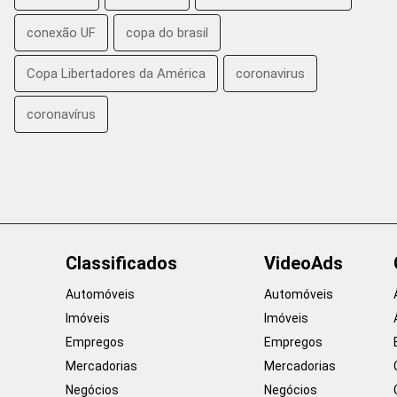
conexão UF
copa do brasil
Copa Libertadores da América
coronavirus
coronavírus
Classificados
VideoAds
Automóveis
Automóveis
Imóveis
Imóveis
Empregos
Empregos
Mercadorias
Mercadorias
Negócios
Negócios