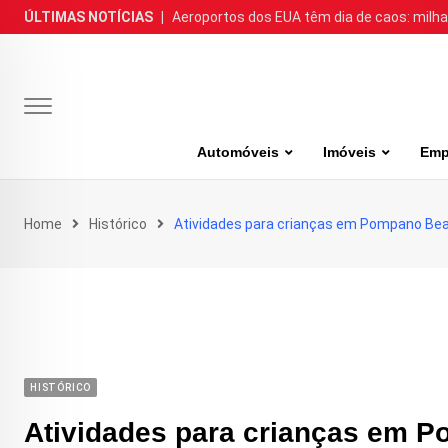
Skip
ÚLTIMAS NOTÍCIAS
|
Aeroportos dos EUA têm dia de caos: milh
to
content
Automóveis
Imóveis
Emp
Home
Histórico
Atividades para crianças em Pompano Bea
HISTÓRICO
Atividades para crianças em P