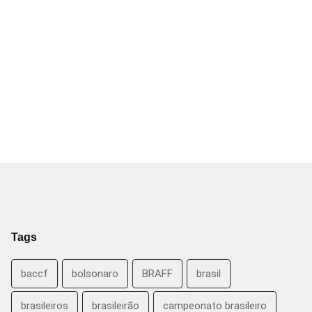
Tags
baccf
bolsonaro
BRAFF
brasil
brasileiros
brasileirão
campeonato brasileiro