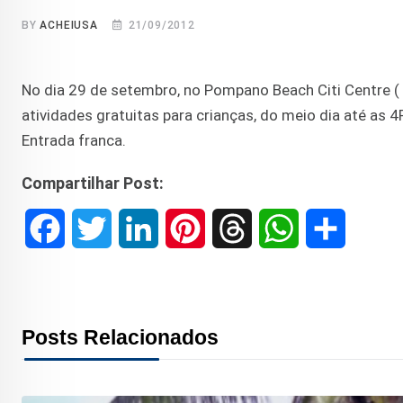
BY
ACHEIUSA
21/09/2012
No dia 29 de setembro, no Pompano Beach Citi Centre (
atividades gratuitas para crianças, do meio dia até as 4
Entrada franca.
Compartilhar Post:
F
T
L
P
T
W
S
a
w
i
i
h
h
h
c
i
n
n
r
a
a
Posts Relacionados
e
t
k
t
e
t
r
b
t
e
e
a
s
e