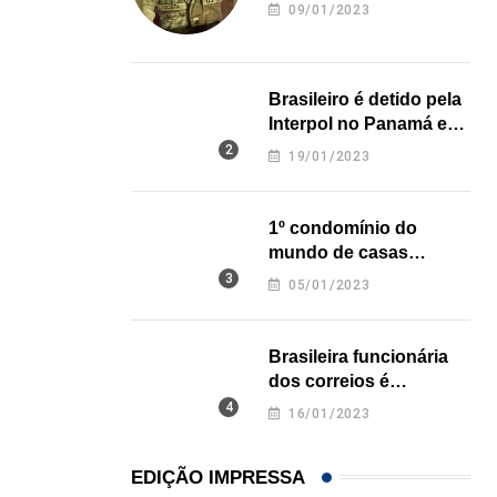
revela onde deixou o
09/01/2023
corpo
Brasileiro é detido pela
Interpol no Panamá e
pode pegar prisão
19/01/2023
perpétua nos EUA
1º condomínio do
mundo de casas
impressas em 3D é
05/01/2023
inaugurado no Texas
Brasileira funcionária
dos correios é
assassinada a facadas
16/01/2023
na Califórnia
EDIÇÃO IMPRESSA