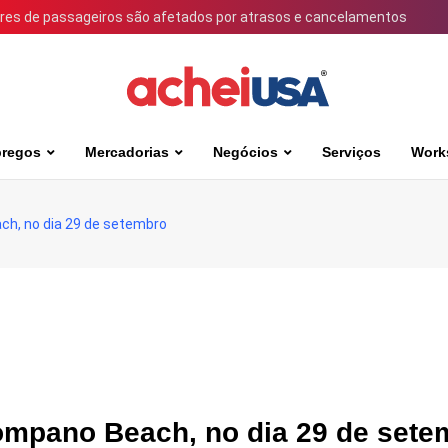
ares de passageiros são afetados por atrasos e cancelamentos
regos
Mercadorias
Negócios
Serviços
Work
ch, no dia 29 de setembro
ompano Beach, no dia 29 de sete