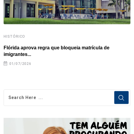
HISTÓRICO
H
Flórida aprova regra que bloqueia matrícula de
A
imigrantes...
01/07/2026