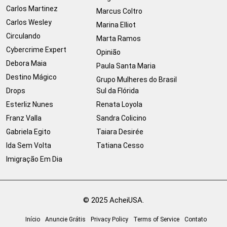
Carlos Martinez
Marcus Coltro
Carlos Wesley
Marina Elliot
Circulando
Marta Ramos
Cybercrime Expert
Opinião
Debora Maia
Paula Santa Maria
Destino Mágico
Grupo Mulheres do Brasil
Drops
Sul da Flórida
Esterliz Nunes
Renata Loyola
Franz Valla
Sandra Colicino
Gabriela Egito
Taiara Desirée
Ida Sem Volta
Tatiana Cesso
Imigração Em Dia
© 2025 AcheiUSA.
Início
Anuncie Grátis
Privacy Policy
Terms of Service
Contato