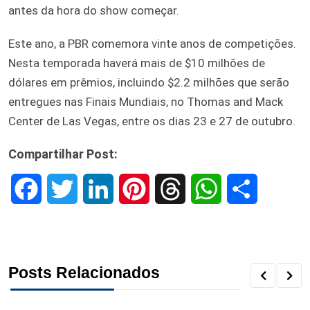
antes da hora do show começar.
Este ano, a PBR comemora vinte anos de competições.
Nesta temporada haverá mais de $10 milhões de
dólares em prêmios, incluindo $2.2 milhões que serão
entregues nas Finais Mundiais, no Thomas and Mack
Center de Las Vegas, entre os dias 23 e 27 de outubro.
Compartilhar Post:
F
T
L
P
T
W
S
a
w
i
i
h
h
h
c
i
n
n
r
a
a
Posts Relacionados
e
t
k
t
e
t
r