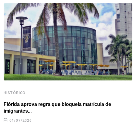
b
t
e
e
a
s
e
o
e
d
r
d
A
o
r
I
e
s
p
k
n
s
p
t
HISTÓRICO
H
Flórida aprova regra que bloqueia matrícula de
A
imigrantes...
01/07/2026