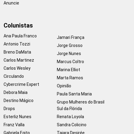
Anuncie
Colunistas
Ana Paula Franco
Jamari França
Antonio Tozzi
Jorge Grosso
Breno DaMata
Jorge Nunes
Carlos Martinez
Marcus Coltro
Carlos Wesley
Marina Elliot
Circulando
Marta Ramos
Cybercrime Expert
Opinião
Debora Maia
Paula Santa Maria
Destino Mágico
Grupo Mulheres do Brasil
Drops
Sul da Flórida
Esterliz Nunes
Renata Loyola
Franz Valla
Sandra Colicino
Gabriela Egito
Taiara Desirée