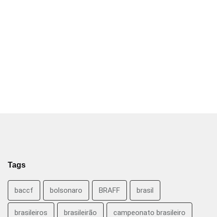
Tags
baccf
bolsonaro
BRAFF
brasil
brasileiros
brasileirão
campeonato brasileiro