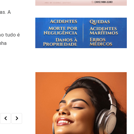
as. A
mo tudo é
nha