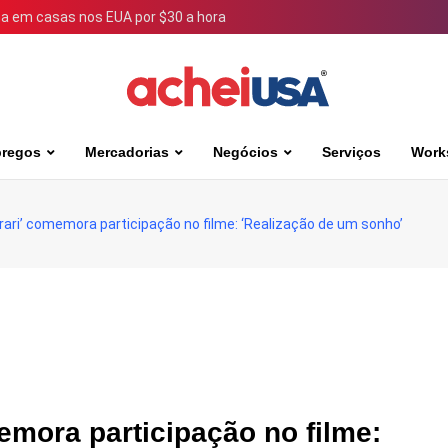
 em casas nos EUA por $30 a hora
regos
Mercadorias
Negócios
Serviços
Work
rrari’ comemora participação no filme: ‘Realização de um sonho’
memora participação no filme: