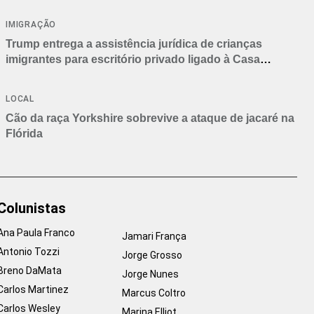
IMIGRAÇÃO
Trump entrega a assistência jurídica de crianças
imigrantes para escritório privado ligado à Casa
Branca
LOCAL
Cão da raça Yorkshire sobrevive a ataque de jacaré na
Flórida
Colunistas
Ana Paula Franco
Jamari França
Antonio Tozzi
Jorge Grosso
Breno DaMata
Jorge Nunes
Carlos Martinez
Marcus Coltro
Carlos Wesley
Marina Elliot