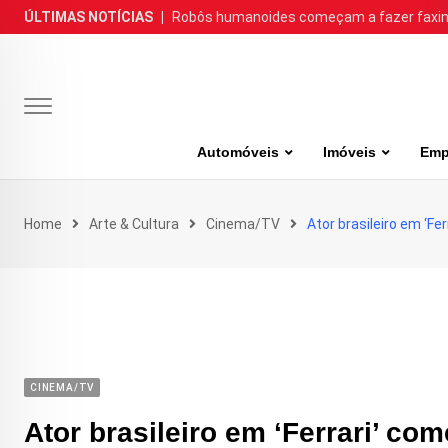
Skip
ÚLTIMAS NOTÍCIAS
|
Robôs humanoides começam a fazer faxina
to
content
Automóveis
Imóveis
Emp
Home
Arte & Cultura
Cinema/TV
Ator brasileiro em ‘Fe
CINEMA/TV
Ator brasileiro em ‘Ferrari’ co