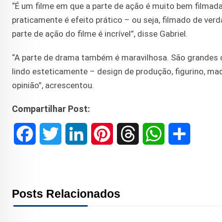
“É um filme em que a parte de ação é muito bem filmada
praticamente é efeito prático – ou seja, filmado de ver
parte de ação do filme é incrível”, disse Gabriel.
“A parte de drama também é maravilhosa. São grandes c
lindo esteticamente – design de produção, figurino, m
opinião”, acrescentou.
Compartilhar Post:
F
T
L
P
T
W
S
a
w
i
i
h
h
h
c
i
n
n
r
a
a
Posts Relacionados
e
t
k
t
e
t
r
b
t
e
e
a
s
e