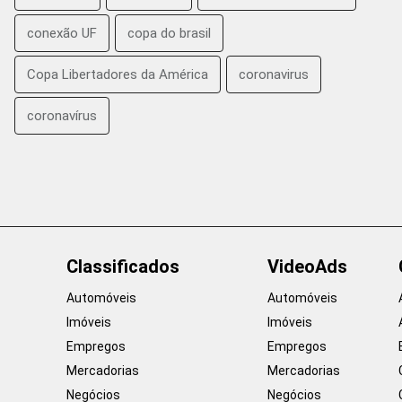
conexão UF
copa do brasil
Copa Libertadores da América
coronavirus
coronavírus
Classificados
VideoAds
Automóveis
Automóveis
Imóveis
Imóveis
Empregos
Empregos
Mercadorias
Mercadorias
Negócios
Negócios