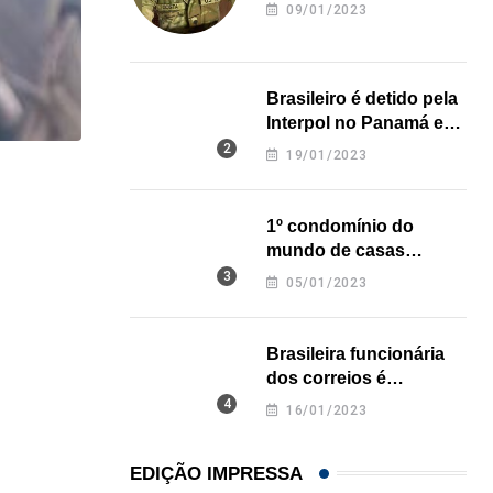
revela onde deixou o
09/01/2023
corpo
Brasileiro é detido pela
Interpol no Panamá e
pode pegar prisão
19/01/2023
perpétua nos EUA
,
CINEMA/TV
JOA DUARTE
1º condomínio do
MICHAEL JACKSON: O rei do pop… agora o...
mundo de casas
01/05/2026
impressas em 3D é
05/01/2023
inaugurado no Texas
Brasileira funcionária
dos correios é
assassinada a facadas
16/01/2023
na Califórnia
EDIÇÃO IMPRESSA