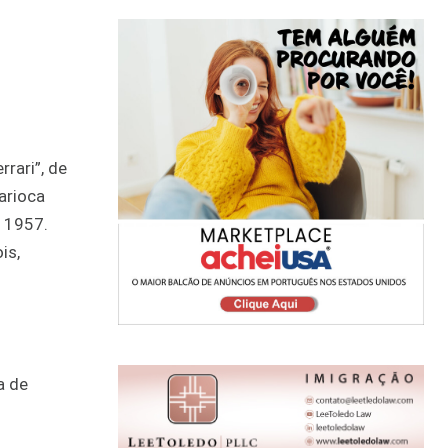
rari”, de
arioca
m 1957.
is,
a de