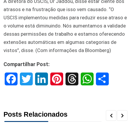
A diretora do USCIS, Ur Jaddou, disse estar ciente dos
atrasos e na frustração que isso vem causado. “O
USCIS implementou medidas para reduzir esse atraso e
o volume está diminuindo. Nós aumentamos a validade
dessas permissões de trabalho e estamos oferecendo
extensões automáticas em algumas categorias de
vistos”, disse. (Com informações da Bloomberg)
Compartilhar Post:
F
T
L
P
T
W
S
a
w
i
i
h
h
h
c
i
n
n
r
a
a
Posts Relacionados
e
t
k
t
e
t
r
b
t
e
e
a
s
e