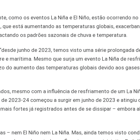
te, como os eventos La Niña e El Niño, estão ocorrendo no
, que está aumentando as temperaturas globais, exacerba
actando os padrões sazonais de chuva e temperatura.
 “desde junho de 2023, temos visto uma série prolongada d
tre e marítima. Mesmo que surja um evento La Niña de resf
razo do aumento das temperaturas globais devido aos gases
ados, mesmo com a influência de resfriamento de um La Ni
ño de 2023-24 começou a surgir em junho de 2023 e atingiu 
is fortes já registrados antes de se dissipar – embora a
as – nem El Niño nem La Niña. Mas, ainda temos visto con