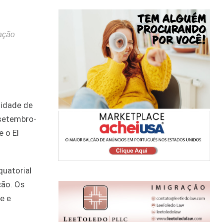
ação
lidade de
 setembro-
 o El
quatorial
ção. Os
e e