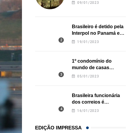
revela onde deixou o
09/01/2023
corpo
Brasileiro é detido pela
Interpol no Panamá e
pode pegar prisão
19/01/2023
perpétua nos EUA
1º condomínio do
mundo de casas
impressas em 3D é
05/01/2023
inaugurado no Texas
Brasileira funcionária
dos correios é
assassinada a facadas
16/01/2023
na Califórnia
EDIÇÃO IMPRESSA