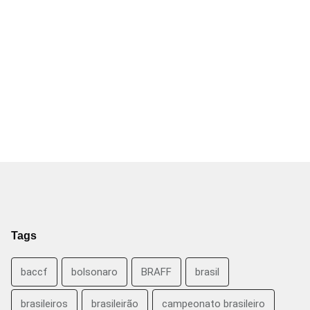
Tags
baccf
bolsonaro
BRAFF
brasil
brasileiros
brasileirão
campeonato brasileiro