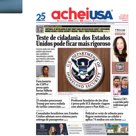
,
,
ENTRETENIMENTO
ESTADOS UNIDOS
LOCAL
Game show mais antigo da TV americana faz...
07/08/2026