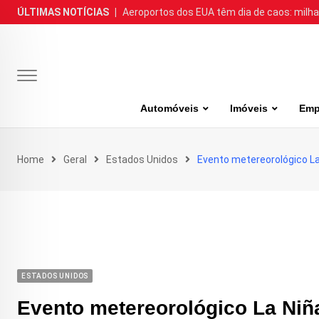
Skip
ÚLTIMAS NOTÍCIAS
|
Aeroportos dos EUA têm dia de caos: milh
to
content
Automóveis
Imóveis
Emp
Home
Geral
Estados Unidos
Evento metereorológico L
ESTADOS UNIDOS
Evento metereorológico La Niñ