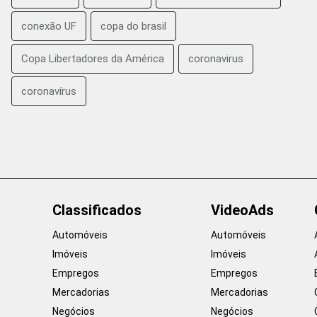
conexão UF
copa do brasil
Copa Libertadores da América
coronavirus
coronavírus
Classificados
VideoAds
Automóveis
Automóveis
Imóveis
Imóveis
Empregos
Empregos
Mercadorias
Mercadorias
Negócios
Negócios