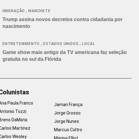
cancelamentos
,
IMIGRAÇÃO
MANCHETE
Trump assina novos decretos contra cidadania por
nascimento
,
,
ENTRETENIMENTO
ESTADOS UNIDOS
LOCAL
Game show mais antigo da TV americana faz seleção
gratuita no sul da Flórida
Colunistas
Ana Paula Franco
Jamari França
Antonio Tozzi
Jorge Grosso
Breno DaMata
Jorge Nunes
Carlos Martinez
Marcus Coltro
Carlos Wesley
Marina Elliot