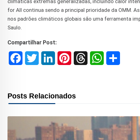
climáticas extremas generalizadas, incluindo calor inten
for All continua sendo a principal prioridade da OMM. A
nos padrões climáticos globais são uma ferramenta impo
Saulo.
Compartilhar Post:
F
T
L
P
T
W
S
a
w
i
i
h
h
h
c
i
n
n
r
a
a
Posts Relacionados
e
t
k
t
e
t
r
b
t
e
e
a
s
e
o
e
d
r
d
A