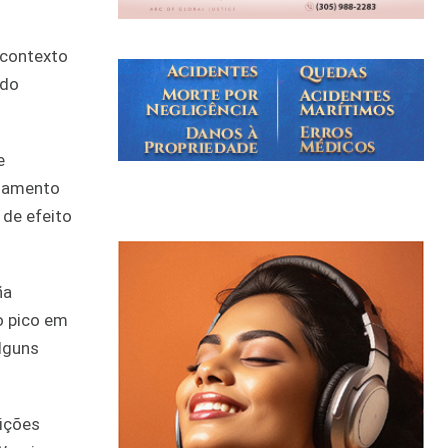
 contexto
ndo
e
riamento
 de efeito
ña
o pico em
lguns
dições