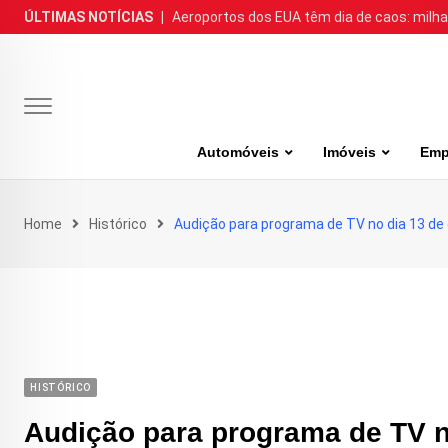
Skip
ÚLTIMAS NOTÍCIAS
|
Aeroportos dos EUA têm dia de caos: milh
to
content
Automóveis
Imóveis
Emp
Home
Histórico
Audição para programa de TV no dia 13 de
HISTÓRICO
Audição para programa de TV n