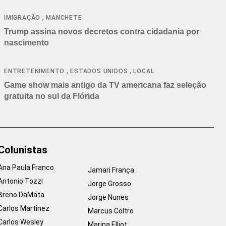
cancelamentos
,
IMIGRAÇÃO
MANCHETE
Trump assina novos decretos contra cidadania por
nascimento
,
,
ENTRETENIMENTO
ESTADOS UNIDOS
LOCAL
Game show mais antigo da TV americana faz seleção
gratuita no sul da Flórida
Colunistas
Ana Paula Franco
Jamari França
Antonio Tozzi
Jorge Grosso
Breno DaMata
Jorge Nunes
Carlos Martinez
Marcus Coltro
Carlos Wesley
Marina Elliot