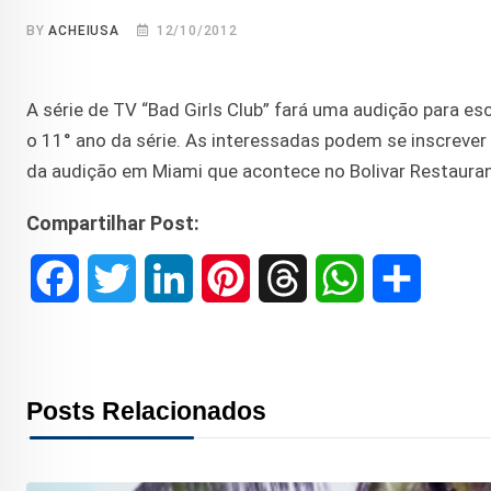
BY
ACHEIUSA
12/10/2012
A série de TV “Bad Girls Club” fará uma audição para es
o 11° ano da série. As interessadas podem se inscreve
da audição em Miami que acontece no Bolivar Restaura
Compartilhar Post:
F
T
L
P
T
W
S
a
w
i
i
h
h
h
c
i
n
n
r
a
a
Posts Relacionados
e
t
k
t
e
t
r
b
t
e
e
a
s
e