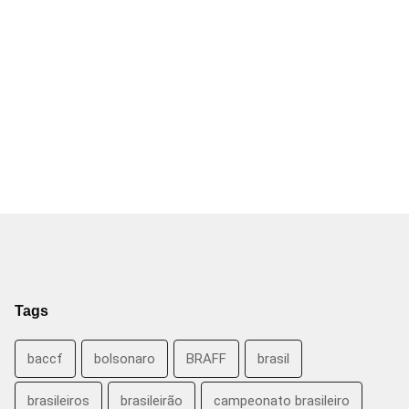
Tags
baccf
bolsonaro
BRAFF
brasil
brasileiros
brasileirão
campeonato brasileiro