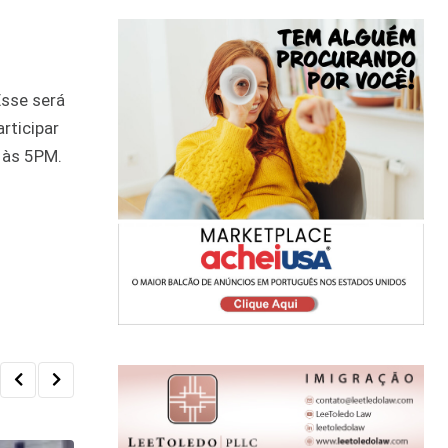
Esse será
rticipar
 às 5PM.