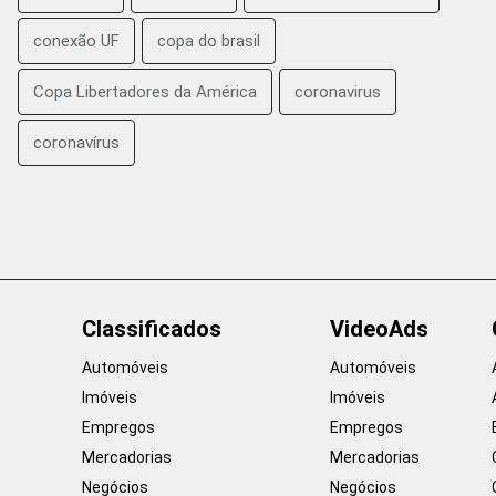
conexão UF
copa do brasil
Copa Libertadores da América
coronavirus
coronavírus
Classificados
VideoAds
Automóveis
Automóveis
Imóveis
Imóveis
Empregos
Empregos
Mercadorias
Mercadorias
Negócios
Negócios