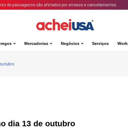
ares de passageiros são afetados por atrasos e cancelamentos
regos
Mercadorias
Negócios
Serviços
Work
 outubro
o dia 13 de outubro