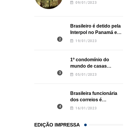
revela onde deixou o
09/01/2023
corpo
Brasileiro é detido pela
Interpol no Panamá e
pode pegar prisão
19/01/2023
perpétua nos EUA
1º condomínio do
mundo de casas
impressas em 3D é
05/01/2023
inaugurado no Texas
Brasileira funcionária
dos correios é
assassinada a facadas
16/01/2023
na Califórnia
EDIÇÃO IMPRESSA