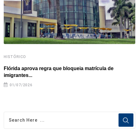
k
n
s
p
t
HISTÓRICO
H
Flórida aprova regra que bloqueia matrícula de
A
imigrantes...
01/07/2026