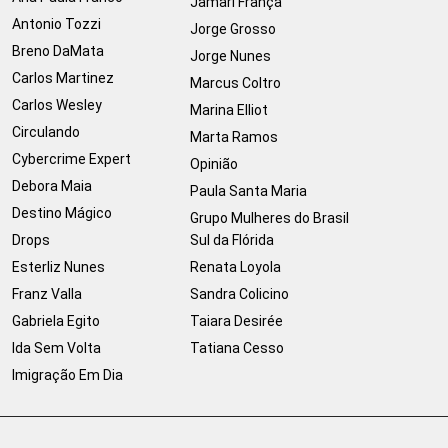
Jamari França
Antonio Tozzi
Jorge Grosso
Breno DaMata
Jorge Nunes
Carlos Martinez
Marcus Coltro
Carlos Wesley
Marina Elliot
Circulando
Marta Ramos
Cybercrime Expert
Opinião
Debora Maia
Paula Santa Maria
Destino Mágico
Grupo Mulheres do Brasil
Drops
Sul da Flórida
Esterliz Nunes
Renata Loyola
Franz Valla
Sandra Colicino
Gabriela Egito
Taiara Desirée
Ida Sem Volta
Tatiana Cesso
Imigração Em Dia