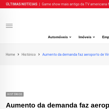
Skip
ÚLTIMAS NOTÍCIAS
|
Game show mais antigo da TV americana faz
to
content
Automóveis
Imóveis
Emp
Home
Histórico
Aumento da demanda faz aeroporto de Vira
HISTÓRICO
Aumento da demanda faz aeropo