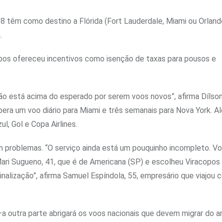
28 têm como destino a Flórida (Fort Lauderdale, Miami ou Orland
.
acopos ofereceu incentivos como isenção de taxas para pousos e
ção está acima do esperado por serem voos novos”, afirma Dílso
 opera um voo diário para Miami e três semanais para Nova York. A
l, Gol e Copa Airlines.
em problemas. “O serviço ainda está um pouquinho incompleto. V
ari Sugueno, 41, que é de Americana (SP) e escolheu Viracopos
inalização”, afirma Samuel Espíndola, 55, empresário que viajou 
a outra parte abrigará os voos nacionais que devem migrar do a