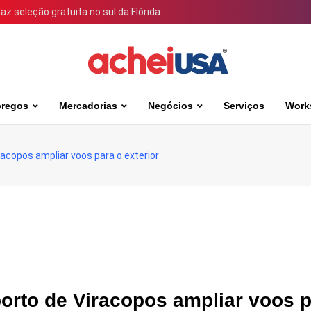
 seleção gratuita no sul da Flórida
regos
Mercadorias
Negócios
Serviços
Work
copos ampliar voos para o exterior
rto de Viracopos ampliar voos p