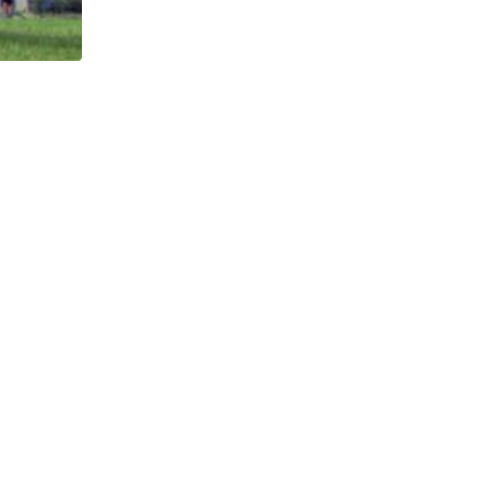
HISTÓRICO
Açaí é reconhecido oficialmente como fruto brasi
21/01/2026