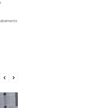
o
acabamento