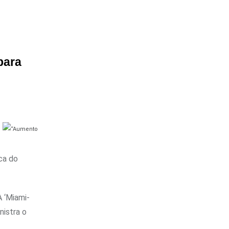
para
ca do
A ‘Miami-
nistra o