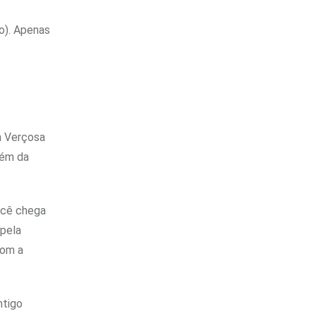
o). Apenas
n Verçosa
lém da
ocê chega
 pela
com a
ntigo