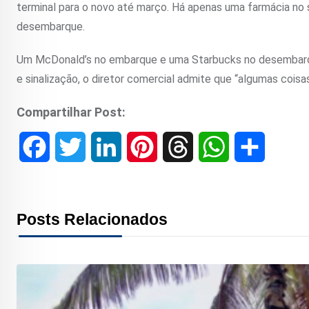
terminal para o novo até março. Há apenas uma farmácia no 
desembarque.
Um McDonald’s no embarque e uma Starbucks no desembarqu
e sinalização, o diretor comercial admite que “algumas coisa
Compartilhar Post:
F
T
L
P
T
W
S
a
w
i
i
h
h
h
c
i
n
n
r
a
a
Posts Relacionados
e
t
k
t
e
t
r
b
t
e
e
a
s
e
o
e
d
r
d
A