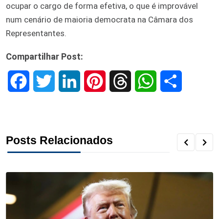
ocupar o cargo de forma efetiva, o que é improvável
num cenário de maioria democrata na Câmara dos
Representantes.
Compartilhar Post:
F
T
L
P
T
W
S
a
w
i
i
h
h
h
c
i
n
n
r
a
a
Posts Relacionados
e
t
k
t
e
t
r
b
t
e
e
a
s
e
o
e
d
r
d
A
o
r
I
e
s
p