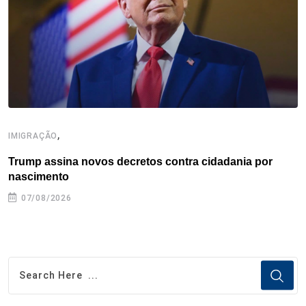
k
n
s
p
t
,
IMIGRAÇÃO
I
Trump assina novos decretos contra cidadania por
I
nascimento
07/08/2026