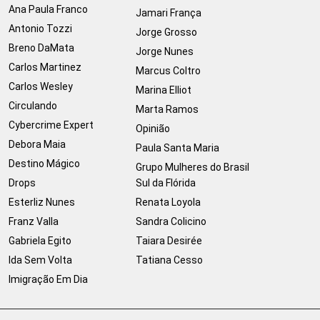
Ana Paula Franco
Jamari França
Antonio Tozzi
Jorge Grosso
Breno DaMata
Jorge Nunes
Carlos Martinez
Marcus Coltro
Carlos Wesley
Marina Elliot
Circulando
Marta Ramos
Cybercrime Expert
Opinião
Debora Maia
Paula Santa Maria
Destino Mágico
Grupo Mulheres do Brasil
Drops
Sul da Flórida
Esterliz Nunes
Renata Loyola
Franz Valla
Sandra Colicino
Gabriela Egito
Taiara Desirée
Ida Sem Volta
Tatiana Cesso
Imigração Em Dia