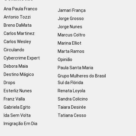
Ana Paula Franco
Jamari França
Antonio Tozzi
Jorge Grosso
Breno DaMata
Jorge Nunes
Carlos Martinez
Marcus Coltro
Carlos Wesley
Marina Elliot
Circulando
Marta Ramos
Cybercrime Expert
Opinião
Debora Maia
Paula Santa Maria
Destino Mágico
Grupo Mulheres do Brasil
Drops
Sul da Flórida
Esterliz Nunes
Renata Loyola
Franz Valla
Sandra Colicino
Gabriela Egito
Taiara Desirée
Ida Sem Volta
Tatiana Cesso
Imigração Em Dia