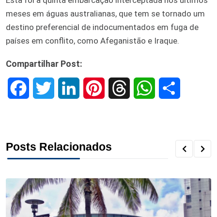
meses em águas australianas, que tem se tornado um
destino preferencial de indocumentados em fuga de
países em conflito, como Afeganistão e Iraque.
Compartilhar Post:
F
T
L
P
T
W
S
a
w
i
i
h
h
h
c
i
n
n
r
a
a
Posts Relacionados
e
t
k
t
e
t
r
b
t
e
e
a
s
e
o
e
d
r
d
A
o
r
I
e
s
p