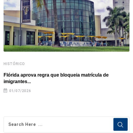
k
n
s
p
t
HISTÓRICO
H
Flórida aprova regra que bloqueia matrícula de
A
imigrantes...
01/07/2026