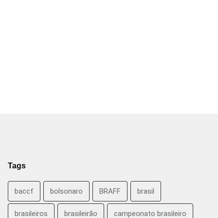
Tags
baccf
bolsonaro
BRAFF
brasil
brasileiros
brasileirão
campeonato brasileiro