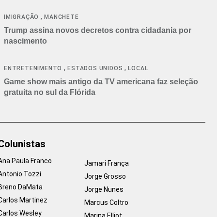
cancelamentos
,
IMIGRAÇÃO
MANCHETE
Trump assina novos decretos contra cidadania por
nascimento
,
,
ENTRETENIMENTO
ESTADOS UNIDOS
LOCAL
Game show mais antigo da TV americana faz seleção
gratuita no sul da Flórida
Colunistas
Ana Paula Franco
Jamari França
Antonio Tozzi
Jorge Grosso
Breno DaMata
Jorge Nunes
Carlos Martinez
Marcus Coltro
Carlos Wesley
Marina Elliot