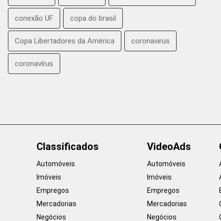
conexão UF
copa do brasil
Copa Libertadores da América
coronavirus
coronavírus
Classificados
VideoAds
Automóveis
Automóveis
Imóveis
Imóveis
Empregos
Empregos
Mercadorias
Mercadorias
Negócios
Negócios