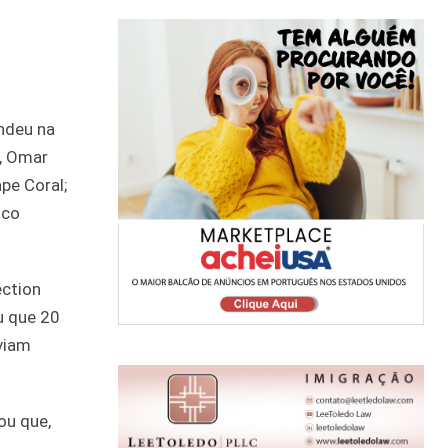
ndeu na
s, Omar
pe Coral;
ico
ection
u que 20
viam
ou que,