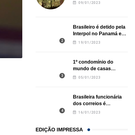
revela onde deixou o
09/01/2023
corpo
Brasileiro é detido pela
Interpol no Panamá e
pode pegar prisão
19/01/2023
perpétua nos EUA
1º condomínio do
mundo de casas
,
IMIGRAÇÃO
LOCAL
impressas em 3D é
05/01/2023
Imigrante acusado de atropelar idosa de 74 anos..
inaugurado no Texas
07/08/2026
Brasileira funcionária
dos correios é
assassinada a facadas
16/01/2023
na Califórnia
EDIÇÃO IMPRESSA