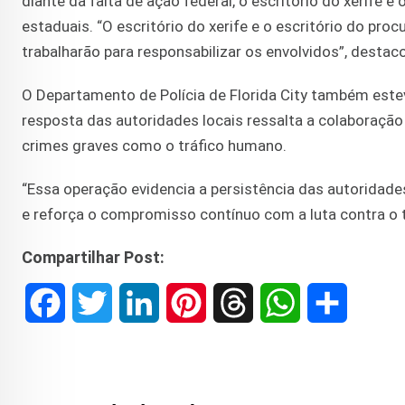
diante da falta de ação federal, o escritório do xerife
estaduais. “O escritório do xerife e o escritório do p
trabalharão para responsabilizar os envolvidos”, desta
O Departamento de Polícia de Florida City também estev
resposta das autoridades locais ressalta a colaboração 
crimes graves como o tráfico humano.
“Essa operação evidencia a persistência das autoridade
e reforça o compromisso contínuo com a luta contra o 
Compartilhar Post:
F
T
L
P
T
W
S
a
w
i
i
h
h
h
c
i
n
n
r
a
a