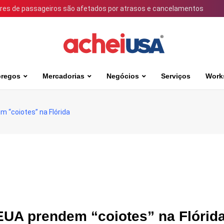
ares de passageiros são afetados por atrasos e cancelamentos
regos
Mercadorias
Negócios
Serviços
Work
 “coiotes” na Flórida
EUA prendem “coiotes” na Flórid