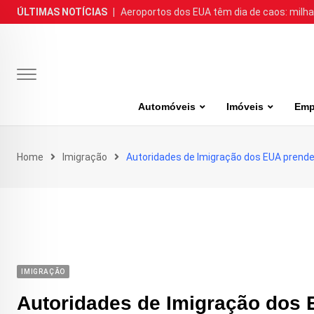
Skip
ÚLTIMAS NOTÍCIAS
|
Aeroportos dos EUA têm dia de caos: milh
to
content
Automóveis
Imóveis
Emp
Home
Imigração
Autoridades de Imigração dos EUA prendem
IMIGRAÇÃO
Autoridades de Imigração dos 