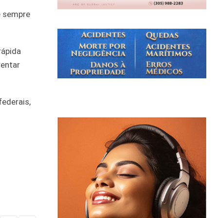
s
e sempre
rápida
rentar
federais,