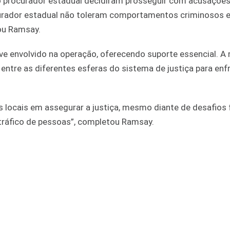
 e o procurador estadual decidiram prosseguir com acusaçõe
rocurador estadual não toleram comportamentos criminosos 
cou Ramsay.
e envolvido na operação, oferecendo suporte essencial. A 
entre as diferentes esferas do sistema de justiça para enf
s locais em assegurar a justiça, mesmo diante de desafios 
tráfico de pessoas”, completou Ramsay.