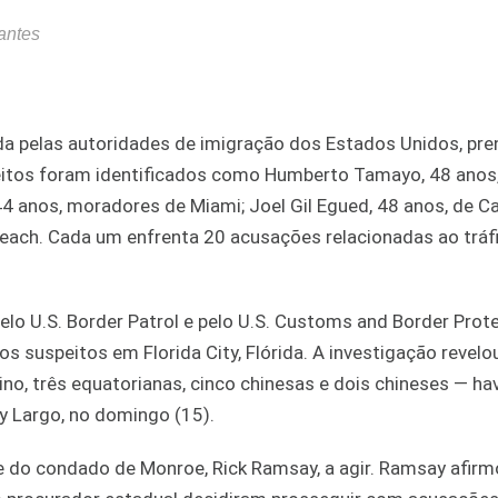
rantes
a pelas autoridades de imigração dos Estados Unidos, pre
speitos foram identificados como Humberto Tamayo, 48 ano
 44 anos, moradores de Miami; Joel Gil Egued, 48 anos, de Ca
Beach. Cada um enfrenta 20 acusações relacionadas ao tráf
lo U.S. Border Patrol e pelo U.S. Customs and Border Prot
os suspeitos em Florida City, Flórida. A investigação revelo
no, três equatorianas, cinco chinesas e dois chineses — ha
 Largo, no domingo (15).
fe do condado de Monroe, Rick Ramsay, a agir. Ramsay afirm