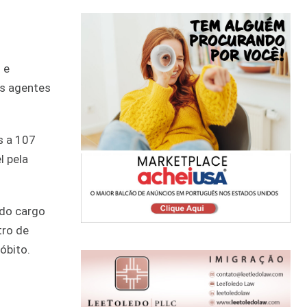
 e
os agentes
s a 107
l pela
do cargo
tro de
óbito.