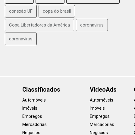
conexão UF
copa do brasil
Copa Libertadores da América
coronavirus
coronavírus
Classificados
VideoAds
Automóveis
Automóveis
Imóveis
Imóveis
Empregos
Empregos
Mercadorias
Mercadorias
Negócios
Negócios