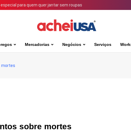
 especial para quem quer jantar sem roupas
regos
Mercadorias
Negócios
Serviços
Work
e mortes
ntos sobre mortes