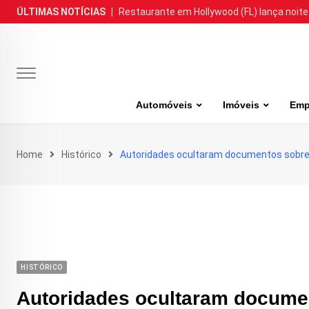
Skip
ÚLTIMAS NOTÍCIAS
|
Restaurante em Hollywood (FL) lança noite
to
content
Automóveis
Imóveis
Emp
Home
Histórico
Autoridades ocultaram documentos sobr
HISTÓRICO
Autoridades ocultaram docume