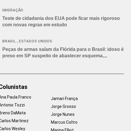
IMIGRAÇÃO
Teste de cidadania dos EUA pode ficar mais rigoroso
com novas regras em estudo
,
BRASIL
ESTADOS UNIDOS
Peças de armas saíam da Flórida para o Brasil: idoso é
preso em SP suspeito de abastecer esquema
criminoso
Colunistas
Ana Paula Franco
Jamari França
Antonio Tozzi
Jorge Grosso
Breno DaMata
Jorge Nunes
Carlos Martinez
Marcus Coltro
Carlos Wesley
Marina Elliot