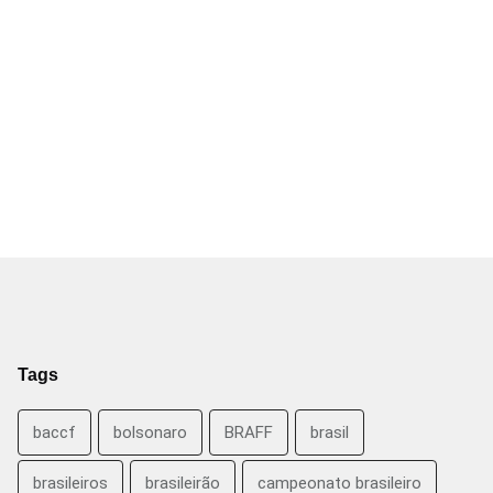
Tags
baccf
bolsonaro
BRAFF
brasil
brasileiros
brasileirão
campeonato brasileiro