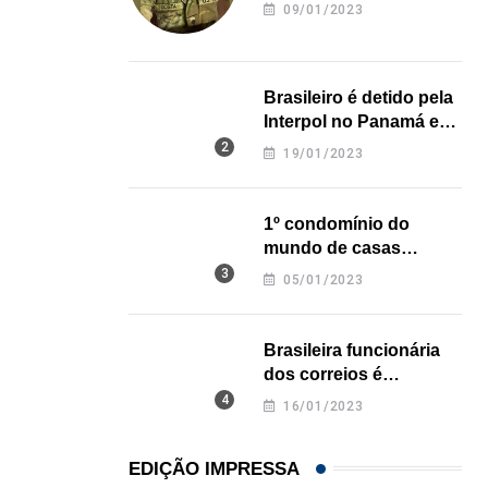
revela onde deixou o
09/01/2023
corpo
Brasileiro é detido pela
Interpol no Panamá e
pode pegar prisão
19/01/2023
perpétua nos EUA
1º condomínio do
mundo de casas
impressas em 3D é
05/01/2023
inaugurado no Texas
Brasileira funcionária
dos correios é
assassinada a facadas
16/01/2023
na Califórnia
EDIÇÃO IMPRESSA