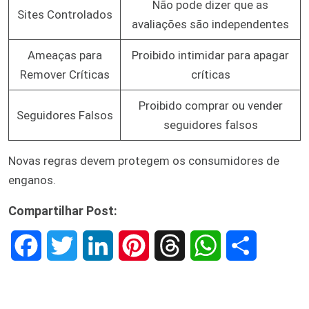
Não pode dizer que as
Sites Controlados
avaliações são independentes
Ameaças para
Proibido intimidar para apagar
Remover Críticas
críticas
Proibido comprar ou vender
Seguidores Falsos
seguidores falsos
Novas regras devem protegem os consumidores de
enganos.
Compartilhar Post:
F
T
L
P
T
W
S
a
w
i
i
h
h
h
c
i
n
n
r
a
a