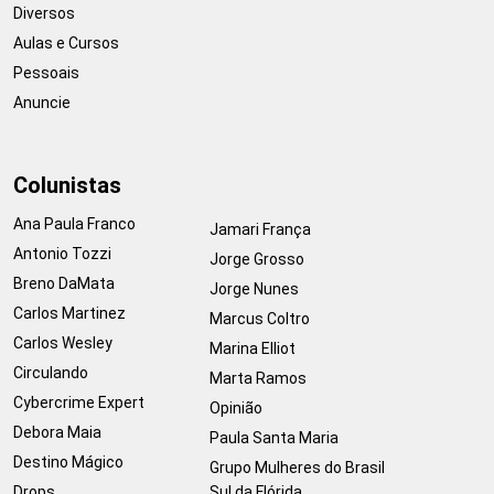
Diversos
Aulas e Cursos
Pessoais
Anuncie
Colunistas
Ana Paula Franco
Jamari França
Antonio Tozzi
Jorge Grosso
Breno DaMata
Jorge Nunes
Carlos Martinez
Marcus Coltro
Carlos Wesley
Marina Elliot
Circulando
Marta Ramos
Cybercrime Expert
Opinião
Debora Maia
Paula Santa Maria
Destino Mágico
Grupo Mulheres do Brasil
Drops
Sul da Flórida