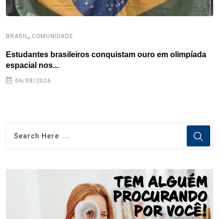
,
BRASIL
COMUNIDADE
B
Estudantes brasileiros conquistam ouro em olimpíada
P
espacial nos...
06/08/2026