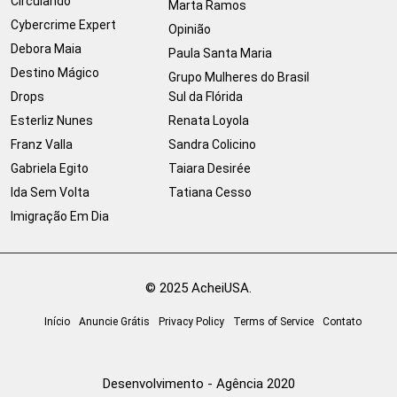
Circulando
Marta Ramos
Cybercrime Expert
Opinião
Debora Maia
Paula Santa Maria
Destino Mágico
Grupo Mulheres do Brasil
Drops
Sul da Flórida
Esterliz Nunes
Renata Loyola
Franz Valla
Sandra Colicino
Gabriela Egito
Taiara Desirée
Ida Sem Volta
Tatiana Cesso
Imigração Em Dia
© 2025 AcheiUSA.
Início
Anuncie Grátis
Privacy Policy
Terms of Service
Contato
Desenvolvimento - Agência 2020