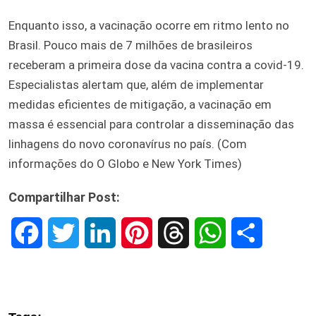
Enquanto isso, a vacinação ocorre em ritmo lento no
Brasil. Pouco mais de 7 milhões de brasileiros
receberam a primeira dose da vacina contra a covid-19.
Especialistas alertam que, além de implementar
medidas eficientes de mitigação, a vacinação em
massa é essencial para controlar a disseminação das
linhagens do novo coronavírus no país. (Com
informações do O Globo e New York Times)
Compartilhar Post:
F
T
L
P
T
W
S
a
w
i
i
h
h
h
c
i
n
n
r
a
a