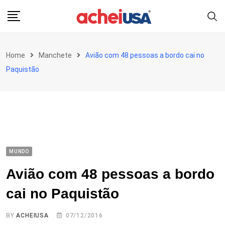
Skip
to
content
Home
Manchete
Avião com 48 pessoas a bordo cai no
Paquistão
MUNDO
Avião com 48 pessoas a bordo
cai no Paquistão
BY
ACHEIUSA
07/12/2016