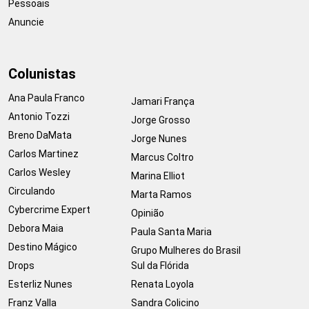
Pessoais
Anuncie
Colunistas
Ana Paula Franco
Jamari França
Antonio Tozzi
Jorge Grosso
Breno DaMata
Jorge Nunes
Carlos Martinez
Marcus Coltro
Carlos Wesley
Marina Elliot
Circulando
Marta Ramos
Cybercrime Expert
Opinião
Debora Maia
Paula Santa Maria
Destino Mágico
Grupo Mulheres do Brasil
Drops
Sul da Flórida
Esterliz Nunes
Renata Loyola
Franz Valla
Sandra Colicino