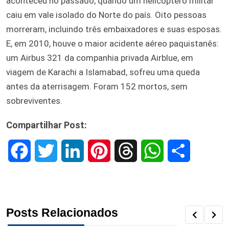
aconteceu no passado, quando um helicóptero militar
caiu em vale isolado do Norte do país. Oito pessoas
morreram, incluindo três embaixadores e suas esposas.
E, em 2010, houve o maior acidente aéreo paquistanês:
um Airbus 321 da companhia privada Airblue, em
viagem de Karachi a Islamabad, sofreu uma queda
antes da aterrisagem. Foram 152 mortos, sem
sobreviventes.
Compartilhar Post:
F
T
L
P
T
W
S
a
w
i
i
h
h
h
c
i
n
n
r
a
a
Posts Relacionados
e
t
k
t
e
t
r