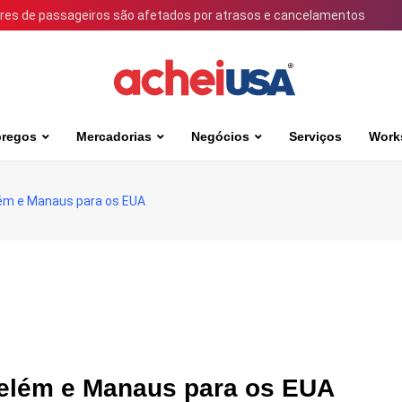
ares de passageiros são afetados por atrasos e cancelamentos
regos
Mercadorias
Negócios
Serviços
Work
lém e Manaus para os EUA
Belém e Manaus para os EUA