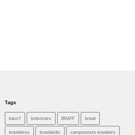
Tags
baccf
bolsonaro
BRAFF
brasil
brasileiros
brasileirão
campeonato brasileiro