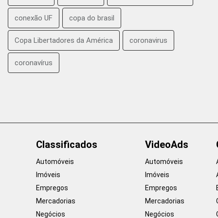
conexão UF
copa do brasil
Copa Libertadores da América
coronavirus
coronavírus
Classificados
VideoAds
Automóveis
Automóveis
Imóveis
Imóveis
Empregos
Empregos
Mercadorias
Mercadorias
Negócios
Negócios