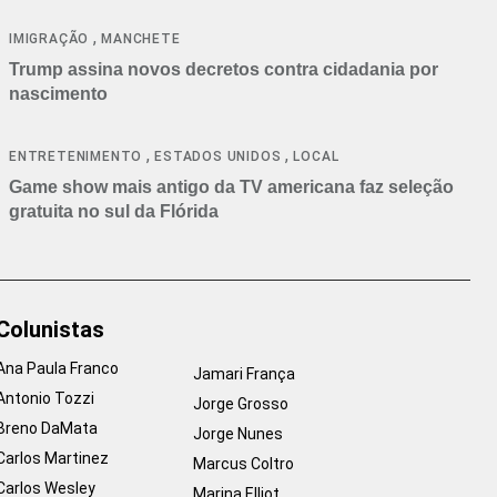
cancelamentos
,
IMIGRAÇÃO
MANCHETE
Trump assina novos decretos contra cidadania por
nascimento
,
,
ENTRETENIMENTO
ESTADOS UNIDOS
LOCAL
Game show mais antigo da TV americana faz seleção
gratuita no sul da Flórida
Colunistas
Ana Paula Franco
Jamari França
Antonio Tozzi
Jorge Grosso
Breno DaMata
Jorge Nunes
Carlos Martinez
Marcus Coltro
Carlos Wesley
Marina Elliot