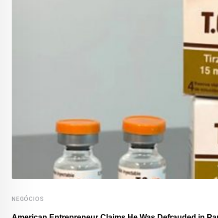
NEGÓCIOS
American Entrepreneur Claims He Was Defrauded in P