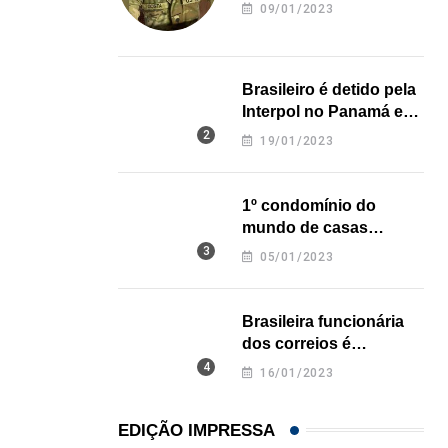
revela onde deixou o
09/01/2023
corpo
31/07/2026
Brasileiro é detido pela
Interpol no Panamá e
pode pegar prisão
19/01/2023
perpétua nos EUA
1º condomínio do
mundo de casas
impressas em 3D é
05/01/2023
inaugurado no Texas
Brasileira funcionária
dos correios é
assassinada a facadas
16/01/2023
na Califórnia
EDIÇÃO IMPRESSA