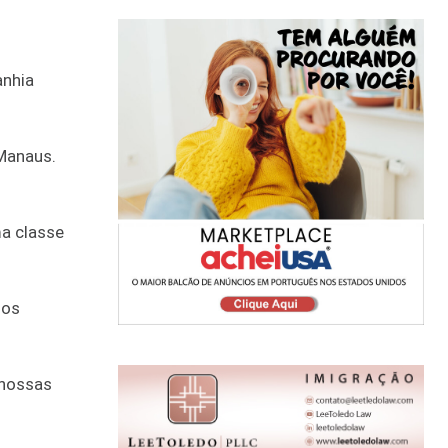
anhia
 Manaus.
ma classe
 os
 nossas