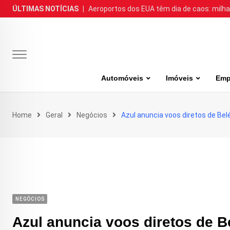
Skip
ÚLTIMAS NOTÍCIAS
|
Aeroportos dos EUA têm dia de caos: milh
to
content
Automóveis
Imóveis
Emp
Home
Geral
Negócios
Azul anuncia voos diretos de Be
NEGÓCIOS
Azul anuncia voos diretos de 