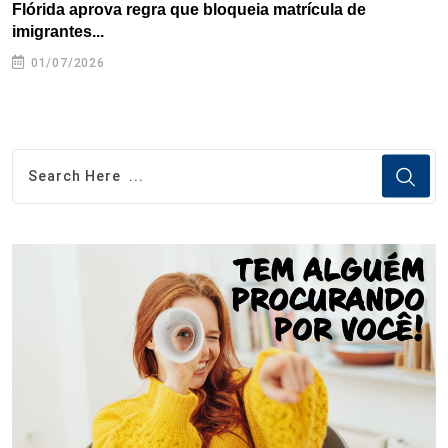
Flórida aprova regra que bloqueia matrícula de
A
imigrantes...
01/07/2026