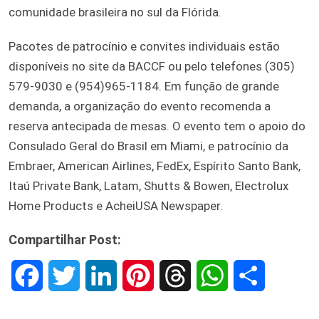
comunidade brasileira no sul da Flórida.
Pacotes de patrocínio e convites individuais estão
disponíveis no site da BACCF ou pelo telefones (305)
579-9030 e (954)965-1184. Em função de grande
demanda, a organização do evento recomenda a
reserva antecipada de mesas. O evento tem o apoio do
Consulado Geral do Brasil em Miami, e patrocínio da
Embraer, American Airlines, FedEx, Espírito Santo Bank,
Itaú Private Bank, Latam, Shutts & Bowen, Electrolux
Home Products e AcheiUSA Newspaper.
Compartilhar Post:
F
T
L
P
T
W
S
a
w
i
i
h
h
h