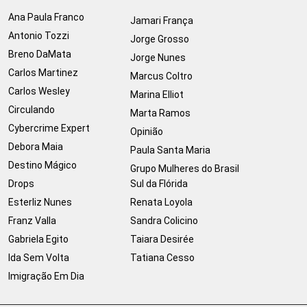
Ana Paula Franco
Jamari França
Antonio Tozzi
Jorge Grosso
Breno DaMata
Jorge Nunes
Carlos Martinez
Marcus Coltro
Carlos Wesley
Marina Elliot
Circulando
Marta Ramos
Cybercrime Expert
Opinião
Debora Maia
Paula Santa Maria
Destino Mágico
Grupo Mulheres do Brasil
Drops
Sul da Flórida
Esterliz Nunes
Renata Loyola
Franz Valla
Sandra Colicino
Gabriela Egito
Taiara Desirée
Ida Sem Volta
Tatiana Cesso
Imigração Em Dia