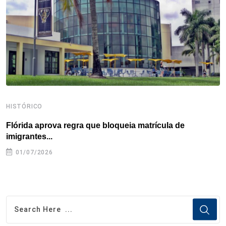
k
n
s
p
t
HISTÓRICO
H
Flórida aprova regra que bloqueia matrícula de
A
imigrantes...
01/07/2026