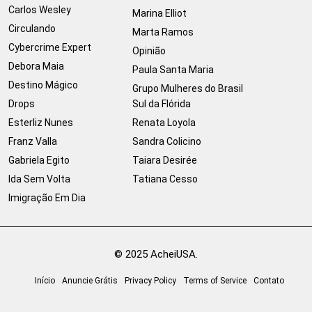
Carlos Wesley
Marina Elliot
Circulando
Marta Ramos
Cybercrime Expert
Opinião
Debora Maia
Paula Santa Maria
Destino Mágico
Grupo Mulheres do Brasil
Drops
Sul da Flórida
Esterliz Nunes
Renata Loyola
Franz Valla
Sandra Colicino
Gabriela Egito
Taiara Desirée
Ida Sem Volta
Tatiana Cesso
Imigração Em Dia
© 2025 AcheiUSA.
Início
Anuncie Grátis
Privacy Policy
Terms of Service
Contato