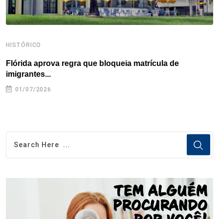
HISTÓRICO
H
Flórida aprova regra que bloqueia matrícula de
A
imigrantes...
01/07/2026