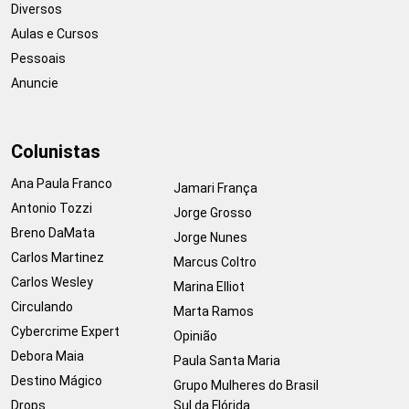
Diversos
Aulas e Cursos
Pessoais
Anuncie
Colunistas
Ana Paula Franco
Jamari França
Antonio Tozzi
Jorge Grosso
Breno DaMata
Jorge Nunes
Carlos Martinez
Marcus Coltro
Carlos Wesley
Marina Elliot
Circulando
Marta Ramos
Cybercrime Expert
Opinião
Debora Maia
Paula Santa Maria
Destino Mágico
Grupo Mulheres do Brasil
Drops
Sul da Flórida