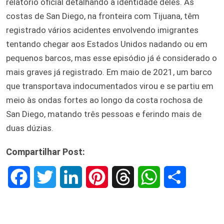
relatório oficial detalhando a identidade deles. As
costas de San Diego, na fronteira com Tijuana, têm
registrado vários acidentes envolvendo imigrantes
tentando chegar aos Estados Unidos nadando ou em
pequenos barcos, mas esse episódio já é considerado o
mais graves já registrado. Em maio de 2021, um barco
que transportava indocumentados virou e se partiu em
meio às ondas fortes ao longo da costa rochosa de
San Diego, matando três pessoas e ferindo mais de
duas dúzias.
Compartilhar Post:
F
T
L
P
T
W
S
a
w
i
i
h
h
h
c
i
n
n
r
a
a