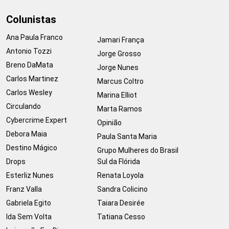
Colunistas
Ana Paula Franco
Jamari França
Antonio Tozzi
Jorge Grosso
Breno DaMata
Jorge Nunes
Carlos Martinez
Marcus Coltro
Carlos Wesley
Marina Elliot
Circulando
Marta Ramos
Cybercrime Expert
Opinião
Debora Maia
Paula Santa Maria
Destino Mágico
Grupo Mulheres do Brasil
Drops
Sul da Flórida
Esterliz Nunes
Renata Loyola
Franz Valla
Sandra Colicino
Gabriela Egito
Taiara Desirée
Ida Sem Volta
Tatiana Cesso