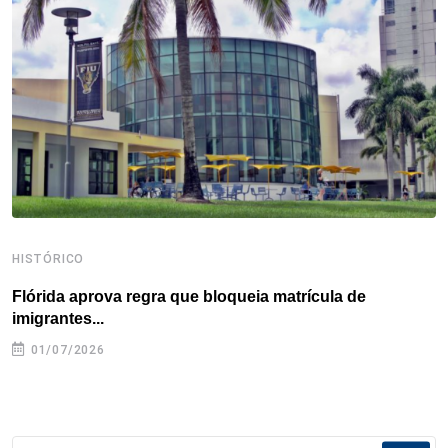
o
r
I
e
s
p
k
n
s
p
t
HISTÓRICO
H
Flórida aprova regra que bloqueia matrícula de
A
imigrantes...
01/07/2026