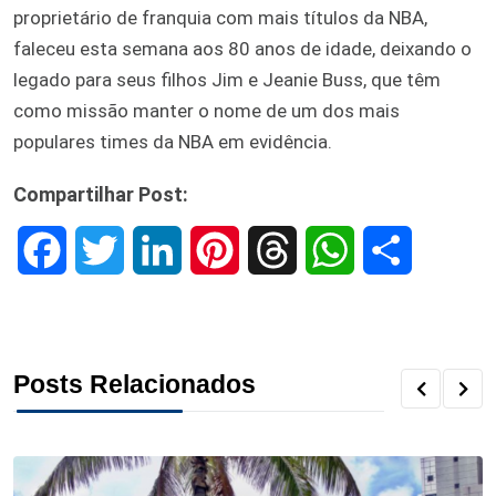
proprietário de franquia com mais títulos da NBA,
faleceu esta semana aos 80 anos de idade, deixando o
legado para seus filhos Jim e Jeanie Buss, que têm
como missão manter o nome de um dos mais
populares times da NBA em evidência.
Compartilhar Post:
F
T
L
P
T
W
S
a
w
i
i
h
h
h
c
i
n
n
r
a
a
Posts Relacionados
e
t
k
t
e
t
r
b
t
e
e
a
s
e
o
e
d
r
d
A