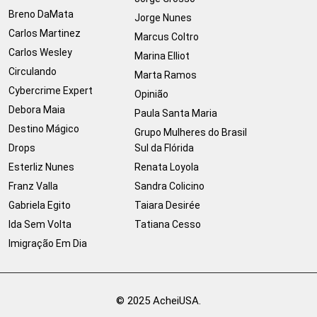
Breno DaMata
Jorge Nunes
Carlos Martinez
Marcus Coltro
Carlos Wesley
Marina Elliot
Circulando
Marta Ramos
Cybercrime Expert
Opinião
Debora Maia
Paula Santa Maria
Destino Mágico
Grupo Mulheres do Brasil
Drops
Sul da Flórida
Esterliz Nunes
Renata Loyola
Franz Valla
Sandra Colicino
Gabriela Egito
Taiara Desirée
Ida Sem Volta
Tatiana Cesso
Imigração Em Dia
© 2025 AcheiUSA.