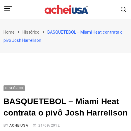
Skip
to
content
Home
Histórico
BASQUETEBOL – Miami Heat contrata o
pivô Josh Harrellson
HISTÓRICO
BASQUETEBOL – Miami Heat
contrata o pivô Josh Harrellson
BY
ACHEIUSA
21/09/2012