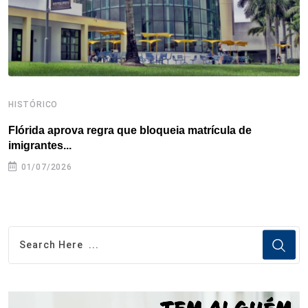
t
HISTÓRICO
H
Flórida aprova regra que bloqueia matrícula de
A
imigrantes...
01/07/2026