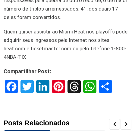
responsáveis pela quebra de outro recorde, o de maior
número de triplos arremessados, 41, dos quais 17
deles foram convertidos.
Quem quiser assistir ao Miami Heat nos playoffs pode
adquirir seus ingressos pela Internet nos sites
heat.com e ticketmaster.com ou pelo telefone 1-800-
4NBA-TIX
Compartilhar Post:
F
T
L
P
T
W
S
a
w
i
i
h
h
h
c
i
n
n
r
a
a
Posts Relacionados
e
t
k
t
e
t
r