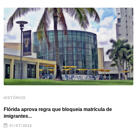
b
t
e
e
a
s
e
o
e
d
r
d
A
o
r
I
e
s
p
k
n
s
p
t
HISTÓRICO
H
Flórida aprova regra que bloqueia matrícula de
A
imigrantes...
01/07/2026