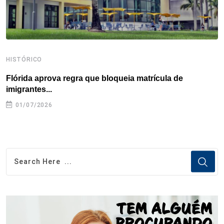
t
HISTÓRICO
H
Flórida aprova regra que bloqueia matrícula de
A
imigrantes...
01/07/2026