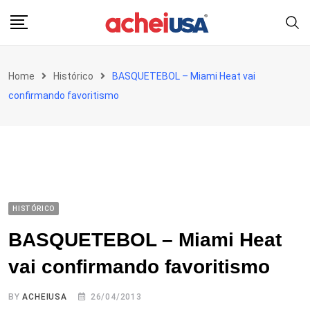
Skip
to
content
Home
Histórico
BASQUETEBOL – Miami Heat vai
confirmando favoritismo
HISTÓRICO
BASQUETEBOL – Miami Heat
vai confirmando favoritismo
BY
ACHEIUSA
26/04/2013