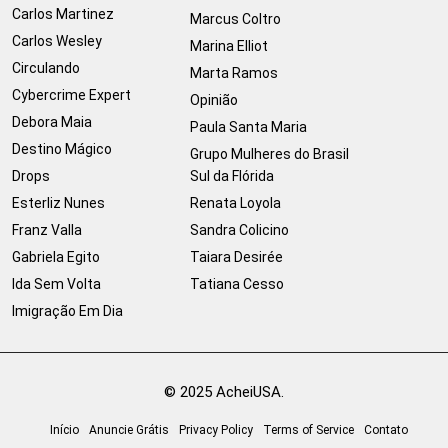
Carlos Martinez
Marcus Coltro
Carlos Wesley
Marina Elliot
Circulando
Marta Ramos
Cybercrime Expert
Opinião
Debora Maia
Paula Santa Maria
Destino Mágico
Grupo Mulheres do Brasil
Drops
Sul da Flórida
Esterliz Nunes
Renata Loyola
Franz Valla
Sandra Colicino
Gabriela Egito
Taiara Desirée
Ida Sem Volta
Tatiana Cesso
Imigração Em Dia
© 2025 AcheiUSA.
Início
Anuncie Grátis
Privacy Policy
Terms of Service
Contato