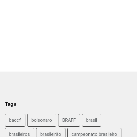
Tags
baccf
bolsonaro
BRAFF
brasil
brasileiros
brasileirão
campeonato brasileiro