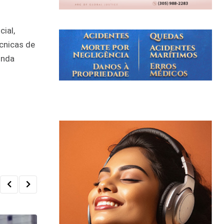
ial,
écnicas de
inda