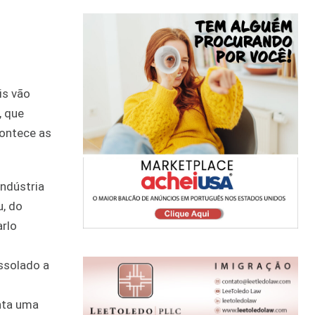
is vão
, que
contece as
indústria
, do
arlo
ssolado a
s
nta uma