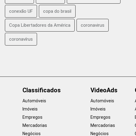
conexão UF
copa do brasil
Copa Libertadores da América
coronavirus
coronavírus
Classificados
VideoAds
Automóveis
Automóveis
Imóveis
Imóveis
Empregos
Empregos
Mercadorias
Mercadorias
Negócios
Negócios