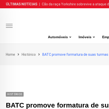
Skip
ÚLTIMAS NOTÍCIAS
|
Cão da raça Yorkshire sobrevive a ataque de
to
content
Automóveis
Imóveis
Emp
Home
Histórico
BATC promove formatura de suas turmas
HISTÓRICO
BATC promove formatura de su