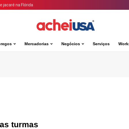
 jacaré na Flórida
regos
Mercadorias
Negócios
Serviços
Work
as turmas