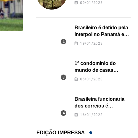
revela onde deixou o
09/01/2023
corpo
Brasileiro é detido pela
Interpol no Panamá e
pode pegar prisão
19/01/2023
HISTÓRICO
perpétua nos EUA
Açaí é reconhecido oficialmente como fruto brasi
1º condomínio do
21/01/2026
mundo de casas
impressas em 3D é
05/01/2023
inaugurado no Texas
Brasileira funcionária
dos correios é
assassinada a facadas
16/01/2023
na Califórnia
EDIÇÃO IMPRESSA