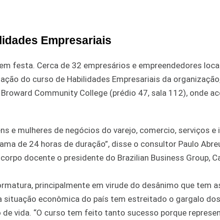
lidades Empresariais
 em festa. Cerca de 32 empresários e empreendedores loca
uação do curso de Habilidades Empresariais da organização
 Broward Community College (prédio 47, sala 112), onde a
s e mulheres de negócios do varejo, comercio, serviços e 
a de 24 horas de duração”, disse o consultor Paulo Abreu
 corpo docente o presidente do Brazilian Business Group, C
ormatura, principalmente em virude do desânimo que tem a
e a situação econômica do país tem estreitado o gargalo do
 de vida. “O curso tem feito tanto sucesso porque represe