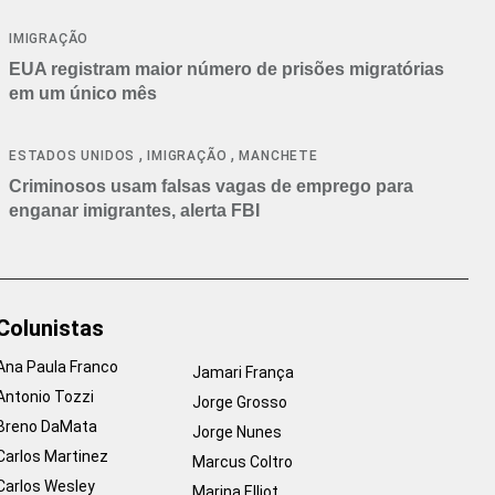
IMIGRAÇÃO
EUA registram maior número de prisões migratórias
em um único mês
,
,
ESTADOS UNIDOS
IMIGRAÇÃO
MANCHETE
Criminosos usam falsas vagas de emprego para
enganar imigrantes, alerta FBI
Colunistas
Ana Paula Franco
Jamari França
Antonio Tozzi
Jorge Grosso
Breno DaMata
Jorge Nunes
Carlos Martinez
Marcus Coltro
Carlos Wesley
Marina Elliot