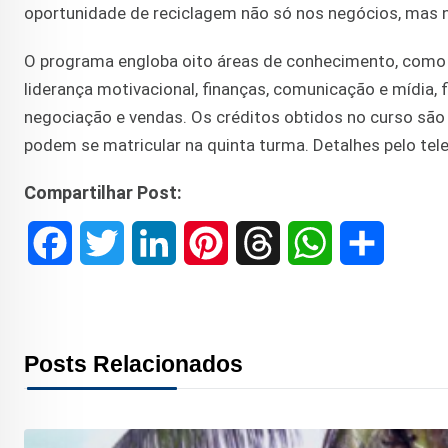
oportunidade de reciclagem não só nos negócios, mas na 
O programa engloba oito áreas de conhecimento, como m
liderança motivacional, finanças, comunicação e mídia, fi
negociação e vendas. Os créditos obtidos no curso são a
podem se matricular na quinta turma. Detalhes pelo te
Compartilhar Post:
F
T
L
P
T
W
S
a
w
i
i
h
h
h
c
i
n
n
r
a
a
Posts Relacionados
e
t
k
t
e
t
r
b
t
e
e
a
s
e